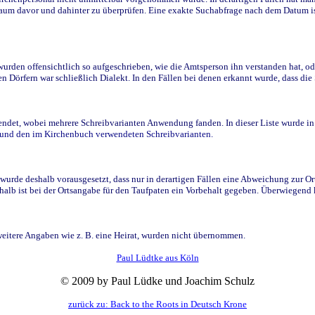
raum davor und dahinter zu überprüfen. Eine exakte Suchabfrage nach dem Datum i
den offensichtlich so aufgeschrieben, wie die Amtsperson ihn verstanden hat, ode
n Dörfern war schließlich Dialekt. In den Fällen bei denen erkannt wurde, dass di
t, wobei mehrere Schreibvarianten Anwendung fanden. In dieser Liste wurde in de
n und den im Kirchenbuch verwendeten Schreibvarianten.
wurde deshalb vorausgesetzt, dass nur in derartigen Fällen eine Abweichung zur O
eshalb ist bei der Ortsangabe für den Taufpaten ein Vorbehalt gegeben. Überwiegen
weitere Angaben wie z. B. eine Heirat, wurden nicht übernommen.
Paul Lüdtke aus Köln
© 2009 by Paul Lüdke und Joachim Schulz
zurück zu: Back to the Roots in Deutsch Krone