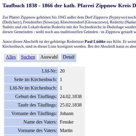
Taufbuch 1838 - 1866 der kath. Pfarrei Zippnow Kreis 
Zur Pfarrei Zippnow gehörten bis 1945 außer dem Dorf Zippnow (Sypnywo) noch d
(Dudylany), Freudenfier (Szwecja), Klawittersdorf (Glowaczewo), Rederitz (Nadarz
Stabitz und ein Lokalvikariat Rederitz mit der Tochterkirche in Doderlage wurd
diesen Gemeinden - wohl noch aus traditionellen Gründen - in Zippnow getauft 
Autor dieser Abschrift ist der gebürtige Rederitzer
Paul Lüdtke
aus Köln. Er weist
Kirchenbuch, sind in dieser Liste korrigiert worden. Bei der Abschrift kann es 
Alles
Suchen
Auswahl
Detail
Lfd-Nr:
20
Seite im Kirchenbuch:
1
Lfd-Nr im Kirchenbuch:
1
Geburt des Täuflings:
24.02.1838
Taufe des Täuflings:
25.02.1838
Vorname des Täuflings:
Johann
Name des Vaters:
Fenske
Vorname des Vaters:
Martin