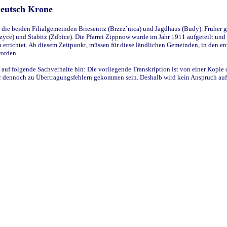
Deutsch Krone
ie beiden Filialgemeinden Briesenitz (Brzez`nica) und Jagdhaus (Budy). Früher g
yce) und Stabitz (Zdbice). Die Pfarrei Zippnow wurde im Jahr 1911 aufgeteilt und e
en errichtet. Ab diesem Zeitpunkt, müssen für diese ländlichen Gemeinden, in den
worden.
 auf folgende Sachverhalte hin: Die vorliegende Transkription ist von einer Kopie 
aber dennoch zu Übertragungsfehlern gekommen sein. Deshalb wird kein Anspruch auf 