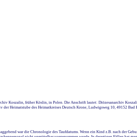
iv Koszalin, früher Köslin, in Polen. Die Anschrift lautet: Diözesanarchiv Koszal
v der Heimatstube des Heimatkreises Deutsch Krone, Ludwigsweg 10, 49152 Bad Ess
ggebend war die Chronologie des Taufdatums. Wenn ein Kind z.B. nach der Geburt 
rchenpersonal nicht unmittelbar vorgenommen wurde. In derartigen Fällen hat man d