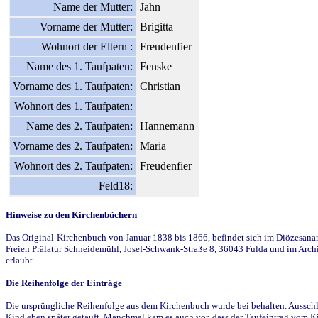
Name der Mutter:
Jahn
Vorname der Mutter:
Brigitta
Wohnort der Eltern :
Freudenfier
Name des 1. Taufpaten:
Fenske
Vorname des 1. Taufpaten:
Christian
Wohnort des 1. Taufpaten:
Name des 2. Taufpaten:
Hannemann
Vorname des 2. Taufpaten:
Maria
Wohnort des 2. Taufpaten:
Freudenfier
Feld18:
Hinweise zu den Kirchenbüchern
Das Original-Kirchenbuch von Januar 1838 bis 1866, befindet sich im Diözesanarch
Freien Prälatur Schneidemühl, Josef-Schwank-Straße 8, 36043 Fulda und im Archi
erlaubt.
Die Reihenfolge der Einträge
Die ursprüngliche Reihenfolge aus dem Kirchenbuch wurde bei behalten. Ausschla
Kind eben später getauft. Manchmal kam es auch vor, dass der Taufeintrag vom Ki