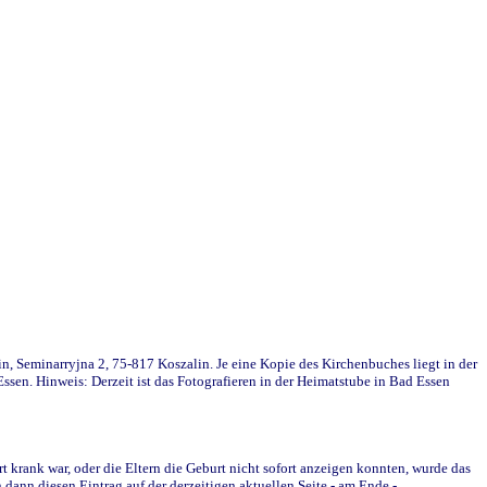
in, Seminarryjna 2, 75-817 Koszalin. Je eine Kopie des Kirchenbuches liegt in der
en. Hinweis: Derzeit ist das Fotografieren in der Heimatstube in Bad Essen
krank war, oder die Eltern die Geburt nicht sofort anzeigen konnten, wurde das
ann diesen Eintrag auf der derzeitigen aktuellen Seite - am Ende -