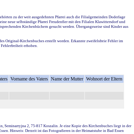
ehörten zu der weit ausgedehnten Pfarrei auch die Filialgemeinden Doderlage
ine neue selbständige Pfarrei Freudenfier mit den Filialen Klawittersdorf und
 entsprechenden Kirchenbüchern gesucht werden. Übergangsweise sind Kinder aus
des Original-Kirchenbuches erstellt worden. Erkannte zweifelsfreie Fehler im
Fehlerfreiheit erhoben.
ters
Vorname des Vaters
Name der Mutter
Wohnort der Eltern
in, Seminarryjna 2, 75-817 Koszalin. Je eine Kopie des Kirchenbuches liegt in der
en. Hinweis: Derzeit ist das Fotografieren in der Heimatstube in Bad Essen