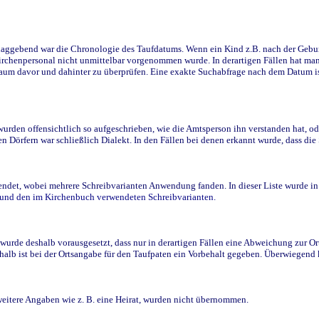
ggebend war die Chronologie des Taufdatums. Wenn ein Kind z.B. nach der Geburt 
rchenpersonal nicht unmittelbar vorgenommen wurde. In derartigen Fällen hat man d
raum davor und dahinter zu überprüfen. Eine exakte Suchabfrage nach dem Datum i
den offensichtlich so aufgeschrieben, wie die Amtsperson ihn verstanden hat, ode
n Dörfern war schließlich Dialekt. In den Fällen bei denen erkannt wurde, dass di
t, wobei mehrere Schreibvarianten Anwendung fanden. In dieser Liste wurde in de
n und den im Kirchenbuch verwendeten Schreibvarianten.
wurde deshalb vorausgesetzt, dass nur in derartigen Fällen eine Abweichung zur O
eshalb ist bei der Ortsangabe für den Taufpaten ein Vorbehalt gegeben. Überwiegen
weitere Angaben wie z. B. eine Heirat, wurden nicht übernommen.