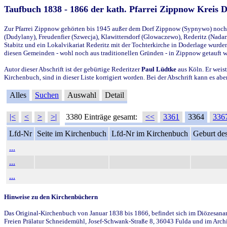
Taufbuch 1838 - 1866 der kath. Pfarrei Zippnow Kreis 
Zur Pfarrei Zippnow gehörten bis 1945 außer dem Dorf Zippnow (Sypnywo) noch d
(Dudylany), Freudenfier (Szwecja), Klawittersdorf (Glowaczewo), Rederitz (Nadarz
Stabitz und ein Lokalvikariat Rederitz mit der Tochterkirche in Doderlage wurd
diesen Gemeinden - wohl noch aus traditionellen Gründen - in Zippnow getauft 
Autor dieser Abschrift ist der gebürtige Rederitzer
Paul Lüdtke
aus Köln. Er weist
Kirchenbuch, sind in dieser Liste korrigiert worden. Bei der Abschrift kann es 
Alles
Suchen
Auswahl
Detail
|<
<
>
>|
3380 Einträge gesamt:
<<
3361
3364
336
Lfd-Nr
Seite im Kirchenbuch
Lfd-Nr im Kirchenbuch
Geburt des
...
...
...
Hinweise zu den Kirchenbüchern
Das Original-Kirchenbuch von Januar 1838 bis 1866, befindet sich im Diözesanarch
Freien Prälatur Schneidemühl, Josef-Schwank-Straße 8, 36043 Fulda und im Archi