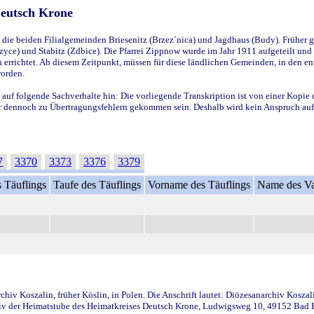
Deutsch Krone
ie beiden Filialgemeinden Briesenitz (Brzez`nica) und Jagdhaus (Budy). Früher g
yce) und Stabitz (Zdbice). Die Pfarrei Zippnow wurde im Jahr 1911 aufgeteilt und e
en errichtet. Ab diesem Zeitpunkt, müssen für diese ländlichen Gemeinden, in den
worden.
 auf folgende Sachverhalte hin: Die vorliegende Transkription ist von einer Kopie 
aber dennoch zu Übertragungsfehlern gekommen sein. Deshalb wird kein Anspruch auf 
7
3370
3373
3376
3379
 Täuflings
Taufe des Täuflings
Vorname des Täuflings
Name des Va
iv Koszalin, früher Köslin, in Polen. Die Anschrift lautet: Diözesanarchiv Koszal
v der Heimatstube des Heimatkreises Deutsch Krone, Ludwigsweg 10, 49152 Bad Ess