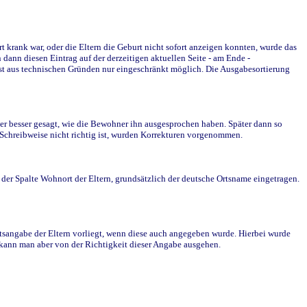
krank war, oder die Eltern die Geburt nicht sofort anzeigen konnten, wurde das
ann diesen Eintrag auf der derzeitigen aktuellen Seite - am Ende -
st aus technischen Gründen nur eingeschränkt möglich. Die Ausgabesortierung
r besser gesagt, wie die Bewohner ihn ausgesprochen haben. Später dann so
e Schreibweise nicht richtig ist, wurden Korrekturen vorgenommen.
r Spalte Wohnort der Eltern, grundsätzlich der deutsche Ortsname eingetragen.
rtsangabe der Eltern vorliegt, wenn diese auch angegeben wurde. Hierbei wurde
d kann man aber von der Richtigkeit dieser Angabe ausgehen.