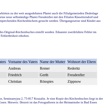
ehörten zu der weit ausgedehnten Pfarrei auch die Filialgemeinden Doderlage
ine neue selbständige Pfarrei Freudenfier mit den Filialen Klawittersdorf und
 entsprechenden Kirchenbüchern gesucht werden. Übergangsweise sind Kinder aus
des Original-Kirchenbuches erstellt worden. Erkannte zweifelsfreie Fehler im
Fehlerfreiheit erhoben.
ters
Vorname des Vaters
Name der Mutter
Wohnort der Eltern
Andreas
Remer
Rederitz
Friedrich
Gerth
Freudenfier
Christian
Rönspies
Zippnow
in, Seminarryjna 2, 75-817 Koszalin. Je eine Kopie des Kirchenbuches liegt in der
en. Hinweis: Derzeit ist das Fotografieren in der Heimatstube in Bad Essen