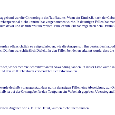
ggebend war die Chronologie des Taufdatums. Wenn ein Kind z.B. nach der Geburt 
rchenpersonal nicht unmittelbar vorgenommen wurde. In derartigen Fällen hat man d
raum davor und dahinter zu überprüfen. Eine exakte Suchabfrage nach dem Datum i
den offensichtlich so aufgeschrieben, wie die Amtsperson ihn verstanden hat, ode
n Dörfern war schließlich Dialekt. In den Fällen bei denen erkannt wurde, dass di
t, wobei mehrere Schreibvarianten Anwendung fanden. In dieser Liste wurde in de
n und den im Kirchenbuch verwendeten Schreibvarianten.
wurde deshalb vorausgesetzt, dass nur in derartigen Fällen eine Abweichung zur O
eshalb ist bei der Ortsangabe für den Taufpaten ein Vorbehalt gegeben. Überwiegen
weitere Angaben wie z. B. eine Heirat, wurden nicht übernommen.