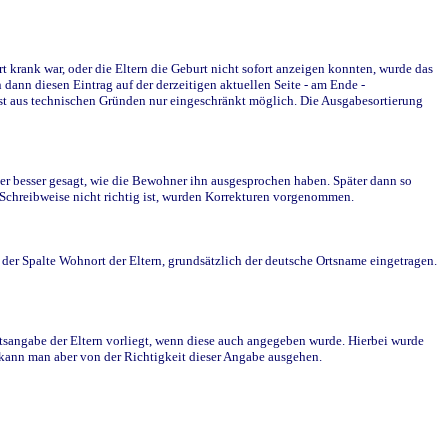
krank war, oder die Eltern die Geburt nicht sofort anzeigen konnten, wurde das
ann diesen Eintrag auf der derzeitigen aktuellen Seite - am Ende -
st aus technischen Gründen nur eingeschränkt möglich. Die Ausgabesortierung
r besser gesagt, wie die Bewohner ihn ausgesprochen haben. Später dann so
e Schreibweise nicht richtig ist, wurden Korrekturen vorgenommen.
r Spalte Wohnort der Eltern, grundsätzlich der deutsche Ortsname eingetragen.
rtsangabe der Eltern vorliegt, wenn diese auch angegeben wurde. Hierbei wurde
d kann man aber von der Richtigkeit dieser Angabe ausgehen.