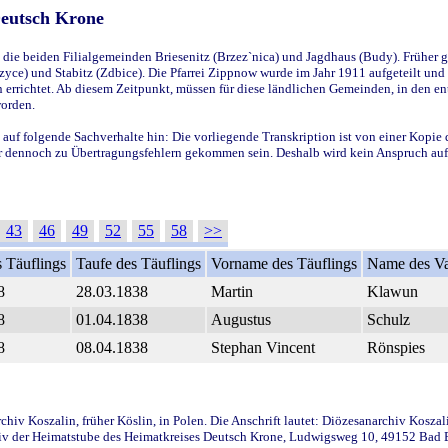
Deutsch Krone
ie beiden Filialgemeinden Briesenitz (Brzez`nica) und Jagdhaus (Budy). Früher g
yce) und Stabitz (Zdbice). Die Pfarrei Zippnow wurde im Jahr 1911 aufgeteilt und e
en errichtet. Ab diesem Zeitpunkt, müssen für diese ländlichen Gemeinden, in den
worden.
 auf folgende Sachverhalte hin: Die vorliegende Transkription ist von einer Kopie 
aber dennoch zu Übertragungsfehlern gekommen sein. Deshalb wird kein Anspruch auf 
43
46
49
52
55
58
>>
 Täuflings
Taufe des Täuflings
Vorname des Täuflings
Name des Va
8
28.03.1838
Martin
Klawun
8
01.04.1838
Augustus
Schulz
8
08.04.1838
Stephan Vincent
Rönspies
iv Koszalin, früher Köslin, in Polen. Die Anschrift lautet: Diözesanarchiv Koszal
v der Heimatstube des Heimatkreises Deutsch Krone, Ludwigsweg 10, 49152 Bad Ess