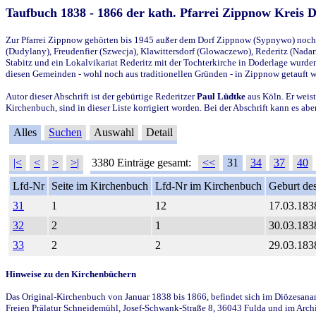
Taufbuch 1838 - 1866 der kath. Pfarrei Zippnow Kreis 
Zur Pfarrei Zippnow gehörten bis 1945 außer dem Dorf Zippnow (Sypnywo) noch d
(Dudylany), Freudenfier (Szwecja), Klawittersdorf (Glowaczewo), Rederitz (Nadarz
Stabitz und ein Lokalvikariat Rederitz mit der Tochterkirche in Doderlage wurd
diesen Gemeinden - wohl noch aus traditionellen Gründen - in Zippnow getauft 
Autor dieser Abschrift ist der gebürtige Rederitzer
Paul Lüdtke
aus Köln. Er weist
Kirchenbuch, sind in dieser Liste korrigiert worden. Bei der Abschrift kann es 
Alles
Suchen
Auswahl
Detail
|<
<
>
>|
3380 Einträge gesamt:
<<
31
34
37
40
Lfd-Nr
Seite im Kirchenbuch
Lfd-Nr im Kirchenbuch
Geburt des
31
1
12
17.03.183
32
2
1
30.03.183
33
2
2
29.03.183
Hinweise zu den Kirchenbüchern
Das Original-Kirchenbuch von Januar 1838 bis 1866, befindet sich im Diözesanarch
Freien Prälatur Schneidemühl, Josef-Schwank-Straße 8, 36043 Fulda und im Archi