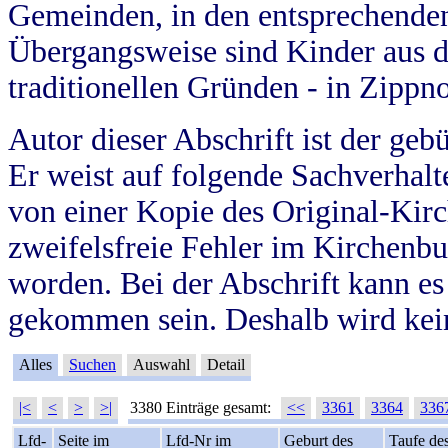
Gemeinden, in den entsprechende
Übergangsweise sind Kinder aus 
traditionellen Gründen - in Zippn
Autor dieser Abschrift ist der geb
Er weist auf folgende Sachverhalte
von einer Kopie des Original-Kirc
zweifelsfreie Fehler im Kirchenbuc
worden. Bei der Abschrift kann e
gekommen sein. Deshalb wird kein
Alles
Suchen
Auswahl
Detail
|<
<
>
>|
3380 Einträge gesamt:
<<
3361
3364
336
Lfd-
Seite im
Lfd-Nr im
Geburt des
Taufe de