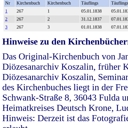
Nr
Kirchenbuch
Kirchenbuch
Täuflings
Täufling
1
267
1
05.01.1838
05.01.18
2
267
2
31.12.1837
07.01.18
3
267
3
01.01.1838
07.01.18
Hinweise zu den Kirchenbücher
Das Original-Kirchenbuch von Jan
Diözesanarchiv Koszalin, früher Kö
Diözesanarchiv Koszalin, Seminar
des Kirchenbuches liegt in der Fr
Schwank-Straße 8, 36043 Fulda u
Heimatkreises Deutsch Krone, Lu
Hinweis: Derzeit ist das Fotograf