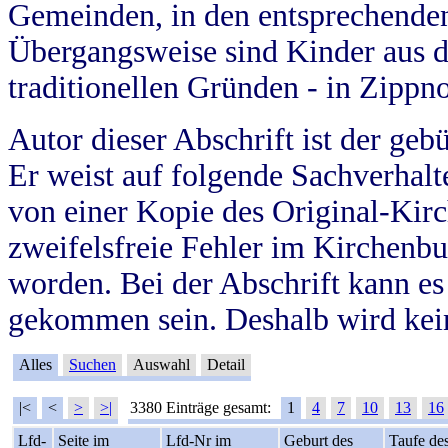
Gemeinden, in den entsprechende
Übergangsweise sind Kinder aus 
traditionellen Gründen - in Zippn
Autor dieser Abschrift ist der geb
Er weist auf folgende Sachverhalte
von einer Kopie des Original-Kirc
zweifelsfreie Fehler im Kirchenbuc
worden. Bei der Abschrift kann e
gekommen sein. Deshalb wird kein
Alles
Suchen
Auswahl
Detail
|<
<
>
>|
3380 Einträge gesamt:
1
4
7
10
13
16
Lfd-
Seite im
Lfd-Nr im
Geburt des
Taufe de