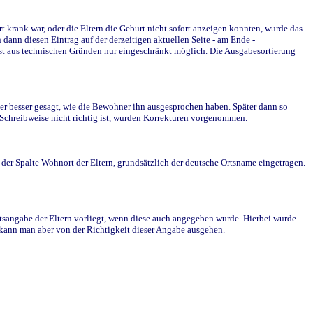
krank war, oder die Eltern die Geburt nicht sofort anzeigen konnten, wurde das
ann diesen Eintrag auf der derzeitigen aktuellen Seite - am Ende -
st aus technischen Gründen nur eingeschränkt möglich. Die Ausgabesortierung
r besser gesagt, wie die Bewohner ihn ausgesprochen haben. Später dann so
e Schreibweise nicht richtig ist, wurden Korrekturen vorgenommen.
r Spalte Wohnort der Eltern, grundsätzlich der deutsche Ortsname eingetragen.
rtsangabe der Eltern vorliegt, wenn diese auch angegeben wurde. Hierbei wurde
d kann man aber von der Richtigkeit dieser Angabe ausgehen.