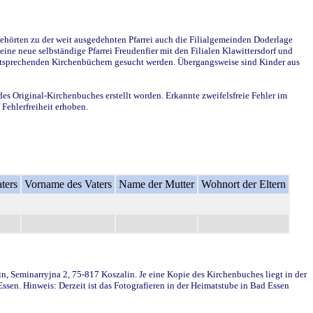
ehörten zu der weit ausgedehnten Pfarrei auch die Filialgemeinden Doderlage
ine neue selbständige Pfarrei Freudenfier mit den Filialen Klawittersdorf und
 entsprechenden Kirchenbüchern gesucht werden. Übergangsweise sind Kinder aus
des Original-Kirchenbuches erstellt worden. Erkannte zweifelsfreie Fehler im
Fehlerfreiheit erhoben.
ters
Vorname des Vaters
Name der Mutter
Wohnort der Eltern
in, Seminarryjna 2, 75-817 Koszalin. Je eine Kopie des Kirchenbuches liegt in der
en. Hinweis: Derzeit ist das Fotografieren in der Heimatstube in Bad Essen