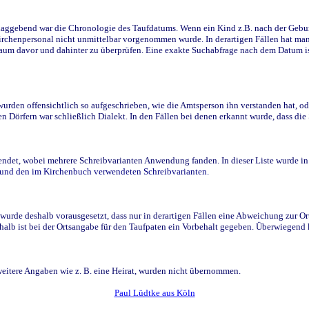
ggebend war die Chronologie des Taufdatums. Wenn ein Kind z.B. nach der Geburt 
rchenpersonal nicht unmittelbar vorgenommen wurde. In derartigen Fällen hat man d
raum davor und dahinter zu überprüfen. Eine exakte Suchabfrage nach dem Datum i
den offensichtlich so aufgeschrieben, wie die Amtsperson ihn verstanden hat, ode
n Dörfern war schließlich Dialekt. In den Fällen bei denen erkannt wurde, dass di
t, wobei mehrere Schreibvarianten Anwendung fanden. In dieser Liste wurde in de
n und den im Kirchenbuch verwendeten Schreibvarianten.
wurde deshalb vorausgesetzt, dass nur in derartigen Fällen eine Abweichung zur O
eshalb ist bei der Ortsangabe für den Taufpaten ein Vorbehalt gegeben. Überwiegen
weitere Angaben wie z. B. eine Heirat, wurden nicht übernommen.
Paul Lüdtke aus Köln