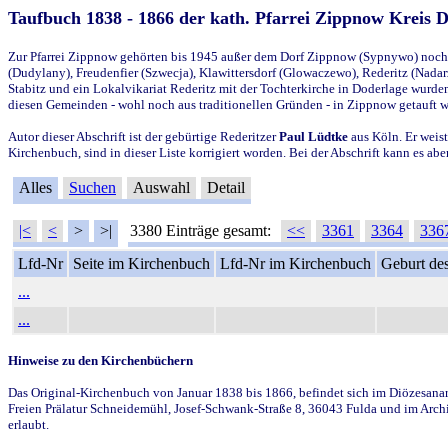
Taufbuch 1838 - 1866 der kath. Pfarrei Zippnow Kreis 
Zur Pfarrei Zippnow gehörten bis 1945 außer dem Dorf Zippnow (Sypnywo) noch d
(Dudylany), Freudenfier (Szwecja), Klawittersdorf (Glowaczewo), Rederitz (Nadarz
Stabitz und ein Lokalvikariat Rederitz mit der Tochterkirche in Doderlage wurd
diesen Gemeinden - wohl noch aus traditionellen Gründen - in Zippnow getauft 
Autor dieser Abschrift ist der gebürtige Rederitzer
Paul Lüdtke
aus Köln. Er weist
Kirchenbuch, sind in dieser Liste korrigiert worden. Bei der Abschrift kann es 
Alles
Suchen
Auswahl
Detail
|<
<
>
>|
3380 Einträge gesamt:
<<
3361
3364
336
Lfd-Nr
Seite im Kirchenbuch
Lfd-Nr im Kirchenbuch
Geburt des
...
...
Hinweise zu den Kirchenbüchern
Das Original-Kirchenbuch von Januar 1838 bis 1866, befindet sich im Diözesanarch
Freien Prälatur Schneidemühl, Josef-Schwank-Straße 8, 36043 Fulda und im Archi
erlaubt.