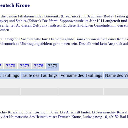
Deutsch Krone
ie beiden Filialgemeinden Briesenitz (Brzez`nica) und Jagdhaus (Budy). Früher g
yce) und Stabitz (Zdbice). Die Pfarrei Zippnow wurde im Jahr 1911 aufgeteilt und e
en errichtet. Ab diesem Zeitpunkt, müssen für diese ländlichen Gemeinden, in den
worden.
 auf folgende Sachverhalte hin: Die vorliegende Transkription ist von einer Kopie 
aber dennoch zu Übertragungsfehlern gekommen sein. Deshalb wird kein Anspruch auf 
7
3370
3373
3376
3379
 Täuflings
Taufe des Täuflings
Vorname des Täuflings
Name des Va
iv Koszalin, früher Köslin, in Polen. Die Anschrift lautet: Diözesanarchiv Koszal
v der Heimatstube des Heimatkreises Deutsch Krone, Ludwigsweg 10, 49152 Bad Ess