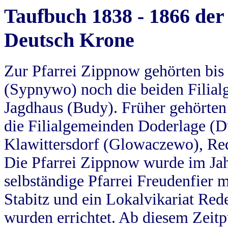
Taufbuch 1838 - 1866 der
Deutsch Krone
Zur Pfarrei Zippnow gehörten bi
(Sypnywo) noch die beiden Filial
Jagdhaus (Budy). Früher gehörten 
die Filialgemeinden Doderlage (D
Klawittersdorf (Glowaczewo), Red
Die Pfarrei Zippnow wurde im Jah
selbständige Pfarrei Freudenfier m
Stabitz und ein Lokalvikariat Red
wurden errichtet. Ab diesem Zeitp