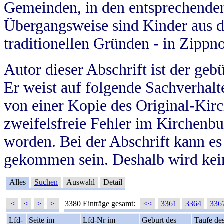
Gemeinden, in den entsprechende
Übergangsweise sind Kinder aus 
traditionellen Gründen - in Zippn
Autor dieser Abschrift ist der geb
Er weist auf folgende Sachverhalte
von einer Kopie des Original-Kirc
zweifelsfreie Fehler im Kirchenbuc
worden. Bei der Abschrift kann e
gekommen sein. Deshalb wird kein
Alles
Suchen
Auswahl
Detail
|<
<
>
>|
3380 Einträge gesamt:
<<
3361
3364
336
Lfd-
Seite im
Lfd-Nr im
Geburt des
Taufe de