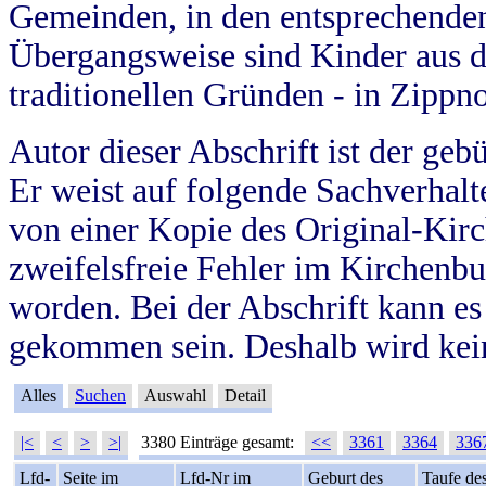
Gemeinden, in den entsprechende
Übergangsweise sind Kinder aus 
traditionellen Gründen - in Zippn
Autor dieser Abschrift ist der geb
Er weist auf folgende Sachverhalte
von einer Kopie des Original-Kirc
zweifelsfreie Fehler im Kirchenbuc
worden. Bei der Abschrift kann e
gekommen sein. Deshalb wird kein
Alles
Suchen
Auswahl
Detail
|<
<
>
>|
3380 Einträge gesamt:
<<
3361
3364
336
Lfd-
Seite im
Lfd-Nr im
Geburt des
Taufe de