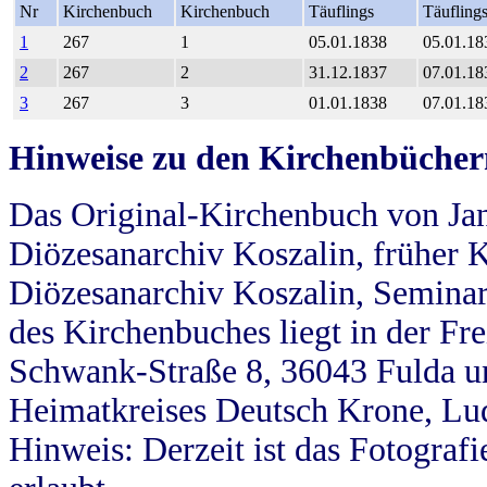
Nr
Kirchenbuch
Kirchenbuch
Täuflings
Täufling
1
267
1
05.01.1838
05.01.18
2
267
2
31.12.1837
07.01.18
3
267
3
01.01.1838
07.01.18
Hinweise zu den Kirchenbücher
Das Original-Kirchenbuch von Jan
Diözesanarchiv Koszalin, früher Kö
Diözesanarchiv Koszalin, Seminar
des Kirchenbuches liegt in der Fr
Schwank-Straße 8, 36043 Fulda u
Heimatkreises Deutsch Krone, Lu
Hinweis: Derzeit ist das Fotograf