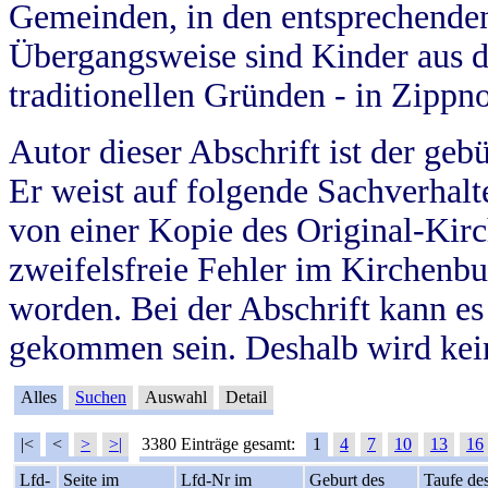
Gemeinden, in den entsprechende
Übergangsweise sind Kinder aus 
traditionellen Gründen - in Zippn
Autor dieser Abschrift ist der geb
Er weist auf folgende Sachverhalte
von einer Kopie des Original-Kirc
zweifelsfreie Fehler im Kirchenbuc
worden. Bei der Abschrift kann e
gekommen sein. Deshalb wird kein
Alles
Suchen
Auswahl
Detail
|<
<
>
>|
3380 Einträge gesamt:
1
4
7
10
13
16
Lfd-
Seite im
Lfd-Nr im
Geburt des
Taufe de