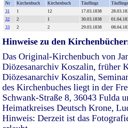
Nr
Kirchenbuch
Kirchenbuch
Täuflings
Täufling
31
1
12
17.03.1838
28.03.18
32
2
1
30.03.1838
01.04.18
33
2
2
29.03.1838
08.04.18
Hinweise zu den Kirchenbücher
Das Original-Kirchenbuch von Jan
Diözesanarchiv Koszalin, früher Kö
Diözesanarchiv Koszalin, Seminar
des Kirchenbuches liegt in der Fr
Schwank-Straße 8, 36043 Fulda u
Heimatkreises Deutsch Krone, Lu
Hinweis: Derzeit ist das Fotograf