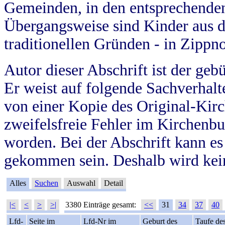
Gemeinden, in den entsprechende
Übergangsweise sind Kinder aus 
traditionellen Gründen - in Zippn
Autor dieser Abschrift ist der geb
Er weist auf folgende Sachverhalte
von einer Kopie des Original-Kirc
zweifelsfreie Fehler im Kirchenbuc
worden. Bei der Abschrift kann e
gekommen sein. Deshalb wird kein
Alles
Suchen
Auswahl
Detail
|<
<
>
>|
3380 Einträge gesamt:
<<
31
34
37
40
Lfd-
Seite im
Lfd-Nr im
Geburt des
Taufe de