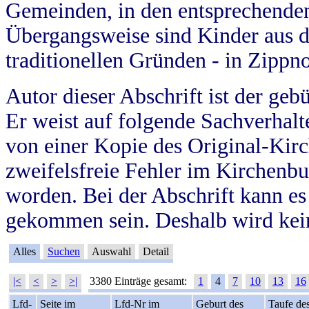
Gemeinden, in den entsprechende
Übergangsweise sind Kinder aus 
traditionellen Gründen - in Zippn
Autor dieser Abschrift ist der geb
Er weist auf folgende Sachverhalte
von einer Kopie des Original-Kirc
zweifelsfreie Fehler im Kirchenbuc
worden. Bei der Abschrift kann e
gekommen sein. Deshalb wird kein
Alles
Suchen
Auswahl
Detail
|<
<
>
>|
3380 Einträge gesamt:
1
4
7
10
13
16
Lfd-
Seite im
Lfd-Nr im
Geburt des
Taufe de