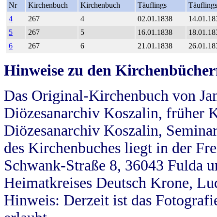
Nr
Kirchenbuch
Kirchenbuch
Täuflings
Täufling
4
267
4
02.01.1838
14.01.18
5
267
5
16.01.1838
18.01.18
6
267
6
21.01.1838
26.01.18
Hinweise zu den Kirchenbücher
Das Original-Kirchenbuch von Jan
Diözesanarchiv Koszalin, früher Kö
Diözesanarchiv Koszalin, Seminar
des Kirchenbuches liegt in der Fr
Schwank-Straße 8, 36043 Fulda u
Heimatkreises Deutsch Krone, Lu
Hinweis: Derzeit ist das Fotograf