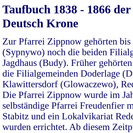
Taufbuch 1838 - 1866 der
Deutsch Krone
Zur Pfarrei Zippnow gehörten bi
(Sypnywo) noch die beiden Filial
Jagdhaus (Budy). Früher gehörten 
die Filialgemeinden Doderlage (D
Klawittersdorf (Glowaczewo), Red
Die Pfarrei Zippnow wurde im Jah
selbständige Pfarrei Freudenfier m
Stabitz und ein Lokalvikariat Red
wurden errichtet. Ab diesem Zeitp