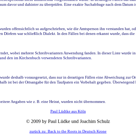
raum davor und dahinter zu überprüfen. Eine exakte Suchabfrage nach dem Datum i
den offensichtlich so aufgeschrieben, wie die Amtsperson ihn verstanden hat, ode
n Dörfern war schließlich Dialekt. In den Fällen bei denen erkannt wurde, dass di
t, wobei mehrere Schreibvarianten Anwendung fanden. In dieser Liste wurde in de
n und den im Kirchenbuch verwendeten Schreibvarianten.
wurde deshalb vorausgesetzt, dass nur in derartigen Fällen eine Abweichung zur O
eshalb ist bei der Ortsangabe für den Taufpaten ein Vorbehalt gegeben. Überwiegen
weitere Angaben wie z. B. eine Heirat, wurden nicht übernommen.
Paul Lüdtke aus Köln
© 2009 by Paul Lüdke und Joachim Schulz
zurück zu: Back to the Roots in Deutsch Krone