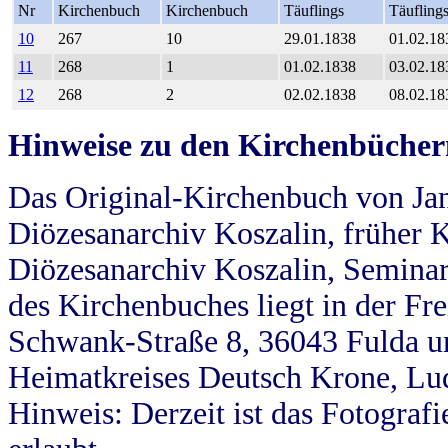
Nr
Kirchenbuch
Kirchenbuch
Täuflings
Täufling
10
267
10
29.01.1838
01.02.18
11
268
1
01.02.1838
03.02.18
12
268
2
02.02.1838
08.02.18
Hinweise zu den Kirchenbücher
Das Original-Kirchenbuch von Jan
Diözesanarchiv Koszalin, früher Kö
Diözesanarchiv Koszalin, Seminar
des Kirchenbuches liegt in der Fr
Schwank-Straße 8, 36043 Fulda u
Heimatkreises Deutsch Krone, Lu
Hinweis: Derzeit ist das Fotograf