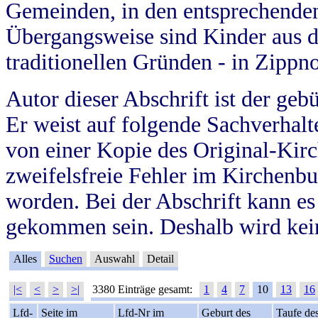
Gemeinden, in den entsprechende
Übergangsweise sind Kinder aus 
traditionellen Gründen - in Zippn
Autor dieser Abschrift ist der geb
Er weist auf folgende Sachverhalte
von einer Kopie des Original-Kirc
zweifelsfreie Fehler im Kirchenbuc
worden. Bei der Abschrift kann e
gekommen sein. Deshalb wird kein
Alles
Suchen
Auswahl
Detail
|<
<
>
>|
3380 Einträge gesamt:
1
4
7
10
13
16
Lfd-
Seite im
Lfd-Nr im
Geburt des
Taufe de