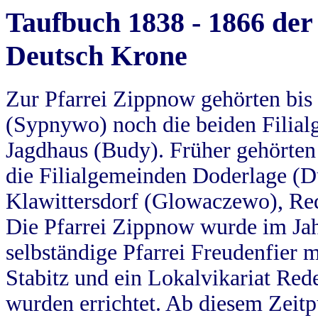
Taufbuch 1838 - 1866 der
Deutsch Krone
Zur Pfarrei Zippnow gehörten bi
(Sypnywo) noch die beiden Filial
Jagdhaus (Budy). Früher gehörten 
die Filialgemeinden Doderlage (D
Klawittersdorf (Glowaczewo), Red
Die Pfarrei Zippnow wurde im Jah
selbständige Pfarrei Freudenfier m
Stabitz und ein Lokalvikariat Red
wurden errichtet. Ab diesem Zeitp