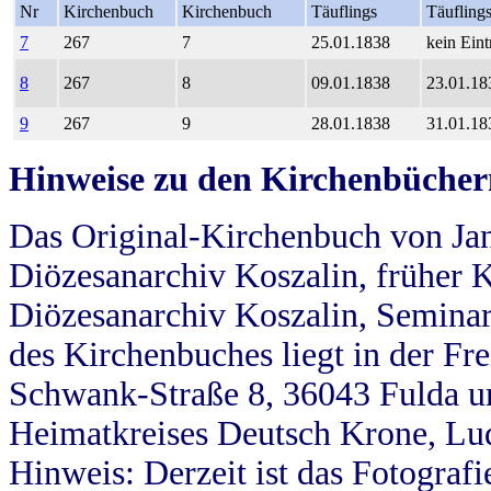
Nr
Kirchenbuch
Kirchenbuch
Täuflings
Täufling
7
267
7
25.01.1838
kein Eint
8
267
8
09.01.1838
23.01.18
9
267
9
28.01.1838
31.01.18
Hinweise zu den Kirchenbücher
Das Original-Kirchenbuch von Jan
Diözesanarchiv Koszalin, früher Kö
Diözesanarchiv Koszalin, Seminar
des Kirchenbuches liegt in der Fr
Schwank-Straße 8, 36043 Fulda u
Heimatkreises Deutsch Krone, Lu
Hinweis: Derzeit ist das Fotograf