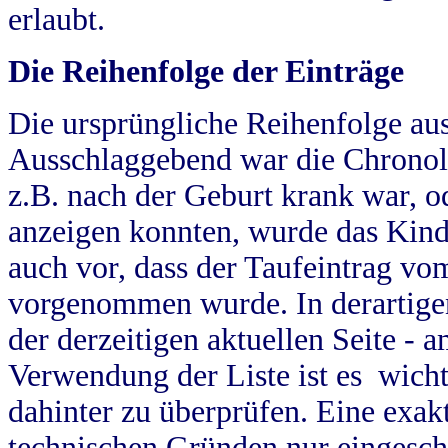
erlaubt.
Die Reihenfolge der Einträge
Die ursprüngliche Reihenfolge au
Ausschlaggebend war die Chronol
z.B. nach der Geburt krank war, od
anzeigen konnten, wurde das Kind
auch vor, dass der Taufeintrag vo
vorgenommen wurde. In derartigen
der derzeitigen aktuellen Seite -
Verwendung der Liste ist es wich
dahinter zu überprüfen. Eine exa
technischen Gründen nur eingesch