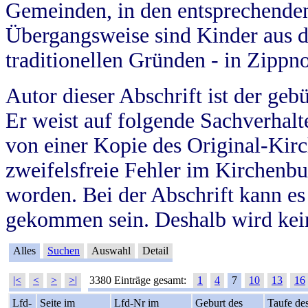
Gemeinden, in den entsprechende
Übergangsweise sind Kinder aus 
traditionellen Gründen - in Zippn
Autor dieser Abschrift ist der geb
Er weist auf folgende Sachverhalte
von einer Kopie des Original-Kirc
zweifelsfreie Fehler im Kirchenbuc
worden. Bei der Abschrift kann e
gekommen sein. Deshalb wird kein
Alles
Suchen
Auswahl
Detail
|<
<
>
>|
3380 Einträge gesamt:
1
4
7
10
13
16
Lfd-
Seite im
Lfd-Nr im
Geburt des
Taufe de