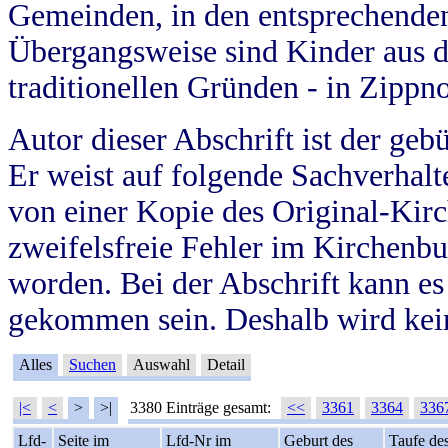
Gemeinden, in den entsprechende
Übergangsweise sind Kinder aus 
traditionellen Gründen - in Zippn
Autor dieser Abschrift ist der geb
Er weist auf folgende Sachverhalte
von einer Kopie des Original-Kirc
zweifelsfreie Fehler im Kirchenbuc
worden. Bei der Abschrift kann e
gekommen sein. Deshalb wird kein
Alles
Suchen
Auswahl
Detail
|<
<
>
>|
3380 Einträge gesamt:
<<
3361
3364
336
Lfd-
Seite im
Lfd-Nr im
Geburt des
Taufe de