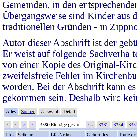
Gemeinden, in den entsprechende
Übergangsweise sind Kinder aus 
traditionellen Gründen - in Zippn
Autor dieser Abschrift ist der geb
Er weist auf folgende Sachverhalte
von einer Kopie des Original-Kirc
zweifelsfreie Fehler im Kirchenbuc
worden. Bei der Abschrift kann e
gekommen sein. Deshalb wird kein
Alles
Suchen
Auswahl
Detail
|<
<
>
>|
3380 Einträge gesamt:
<<
3331
3334
333
Lfd-
Seite im
Lfd-Nr im
Geburt des
Taufe de