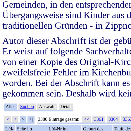
Gemeinden, in den entsprechende
Übergangsweise sind Kinder aus 
traditionellen Gründen - in Zippn
Autor dieser Abschrift ist der geb
Er weist auf folgende Sachverhalte
von einer Kopie des Original-Kirc
zweifelsfreie Fehler im Kirchenbuc
worden. Bei der Abschrift kann e
gekommen sein. Deshalb wird kein
Alles
Suchen
Auswahl
Detail
|<
<
>
>|
3380 Einträge gesamt:
<<
3361
3364
336
Lfd-
Seite im
Lfd-Nr im
Geburt des
Taufe de