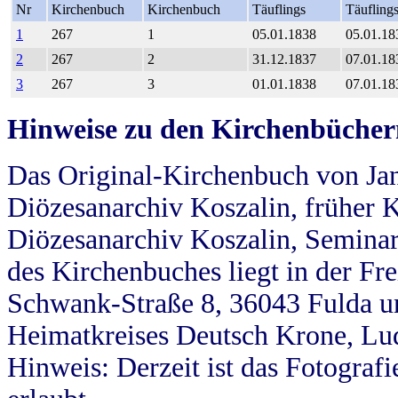
Nr
Kirchenbuch
Kirchenbuch
Täuflings
Täufling
1
267
1
05.01.1838
05.01.18
2
267
2
31.12.1837
07.01.18
3
267
3
01.01.1838
07.01.18
Hinweise zu den Kirchenbücher
Das Original-Kirchenbuch von Jan
Diözesanarchiv Koszalin, früher Kö
Diözesanarchiv Koszalin, Seminar
des Kirchenbuches liegt in der Fr
Schwank-Straße 8, 36043 Fulda u
Heimatkreises Deutsch Krone, Lu
Hinweis: Derzeit ist das Fotograf