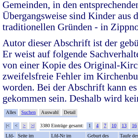
Gemeinden, in den entsprechende
Übergangsweise sind Kinder aus 
traditionellen Gründen - in Zippn
Autor dieser Abschrift ist der geb
Er weist auf folgende Sachverhalte
von einer Kopie des Original-Kirc
zweifelsfreie Fehler im Kirchenbuc
worden. Bei der Abschrift kann e
gekommen sein. Deshalb wird kein
Alles
Suchen
Auswahl
Detail
|<
<
>
>|
3380 Einträge gesamt:
1
4
7
10
13
16
Lfd-
Seite im
Lfd-Nr im
Geburt des
Taufe de