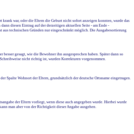
krank war, oder die Eltern die Geburt nicht sofort anzeigen konnten, wurde das
ann diesen Eintrag auf der derzeitigen aktuellen Seite - am Ende -
st aus technischen Gründen nur eingeschränkt möglich. Die Ausgabesortierung
r besser gesagt, wie die Bewohner ihn ausgesprochen haben. Später dann so
e Schreibweise nicht richtig ist, wurden Korrekturen vorgenommen.
r Spalte Wohnort der Eltern, grundsätzlich der deutsche Ortsname eingetragen.
rtsangabe der Eltern vorliegt, wenn diese auch angegeben wurde. Hierbei wurde
d kann man aber von der Richtigkeit dieser Angabe ausgehen.