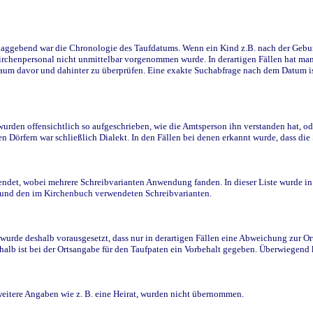
ggebend war die Chronologie des Taufdatums. Wenn ein Kind z.B. nach der Geburt 
rchenpersonal nicht unmittelbar vorgenommen wurde. In derartigen Fällen hat man d
raum davor und dahinter zu überprüfen. Eine exakte Suchabfrage nach dem Datum i
den offensichtlich so aufgeschrieben, wie die Amtsperson ihn verstanden hat, ode
n Dörfern war schließlich Dialekt. In den Fällen bei denen erkannt wurde, dass di
t, wobei mehrere Schreibvarianten Anwendung fanden. In dieser Liste wurde in de
n und den im Kirchenbuch verwendeten Schreibvarianten.
wurde deshalb vorausgesetzt, dass nur in derartigen Fällen eine Abweichung zur O
eshalb ist bei der Ortsangabe für den Taufpaten ein Vorbehalt gegeben. Überwiegen
weitere Angaben wie z. B. eine Heirat, wurden nicht übernommen.