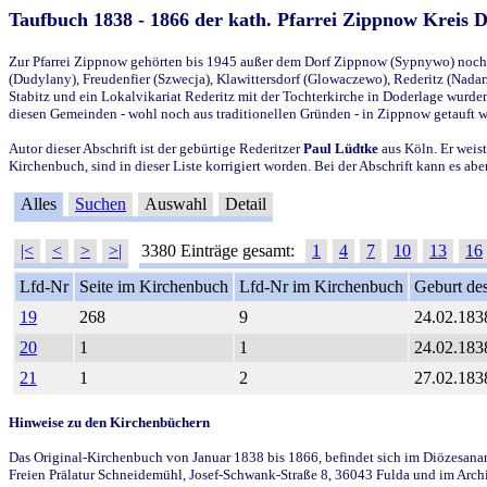
Taufbuch 1838 - 1866 der kath. Pfarrei Zippnow Kreis 
Zur Pfarrei Zippnow gehörten bis 1945 außer dem Dorf Zippnow (Sypnywo) noch d
(Dudylany), Freudenfier (Szwecja), Klawittersdorf (Glowaczewo), Rederitz (Nadarz
Stabitz und ein Lokalvikariat Rederitz mit der Tochterkirche in Doderlage wurd
diesen Gemeinden - wohl noch aus traditionellen Gründen - in Zippnow getauft 
Autor dieser Abschrift ist der gebürtige Rederitzer
Paul Lüdtke
aus Köln. Er weist
Kirchenbuch, sind in dieser Liste korrigiert worden. Bei der Abschrift kann es 
Alles
Suchen
Auswahl
Detail
|<
<
>
>|
3380 Einträge gesamt:
1
4
7
10
13
16
Lfd-Nr
Seite im Kirchenbuch
Lfd-Nr im Kirchenbuch
Geburt des
19
268
9
24.02.183
20
1
1
24.02.183
21
1
2
27.02.183
Hinweise zu den Kirchenbüchern
Das Original-Kirchenbuch von Januar 1838 bis 1866, befindet sich im Diözesanarch
Freien Prälatur Schneidemühl, Josef-Schwank-Straße 8, 36043 Fulda und im Archi