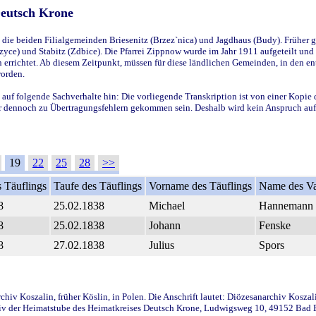
Deutsch Krone
ie beiden Filialgemeinden Briesenitz (Brzez`nica) und Jagdhaus (Budy). Früher g
yce) und Stabitz (Zdbice). Die Pfarrei Zippnow wurde im Jahr 1911 aufgeteilt und e
en errichtet. Ab diesem Zeitpunkt, müssen für diese ländlichen Gemeinden, in den
worden.
 auf folgende Sachverhalte hin: Die vorliegende Transkription ist von einer Kopie 
aber dennoch zu Übertragungsfehlern gekommen sein. Deshalb wird kein Anspruch auf 
19
22
25
28
>>
 Täuflings
Taufe des Täuflings
Vorname des Täuflings
Name des Va
8
25.02.1838
Michael
Hannemann
8
25.02.1838
Johann
Fenske
8
27.02.1838
Julius
Spors
iv Koszalin, früher Köslin, in Polen. Die Anschrift lautet: Diözesanarchiv Koszal
v der Heimatstube des Heimatkreises Deutsch Krone, Ludwigsweg 10, 49152 Bad Ess