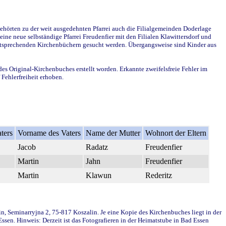
ehörten zu der weit ausgedehnten Pfarrei auch die Filialgemeinden Doderlage
ine neue selbständige Pfarrei Freudenfier mit den Filialen Klawittersdorf und
 entsprechenden Kirchenbüchern gesucht werden. Übergangsweise sind Kinder aus
des Original-Kirchenbuches erstellt worden. Erkannte zweifelsfreie Fehler im
Fehlerfreiheit erhoben.
ters
Vorname des Vaters
Name der Mutter
Wohnort der Eltern
Jacob
Radatz
Freudenfier
Martin
Jahn
Freudenfier
Martin
Klawun
Rederitz
in, Seminarryjna 2, 75-817 Koszalin. Je eine Kopie des Kirchenbuches liegt in der
en. Hinweis: Derzeit ist das Fotografieren in der Heimatstube in Bad Essen