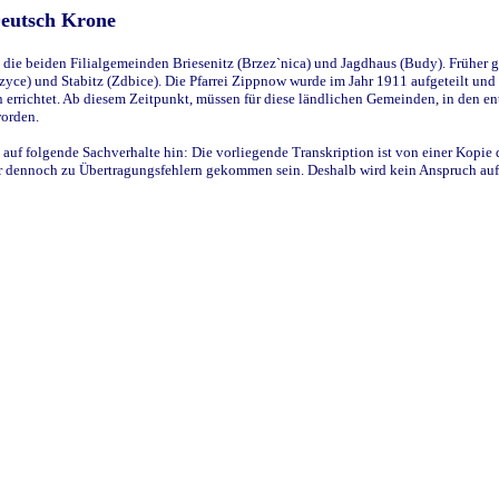
Deutsch Krone
ie beiden Filialgemeinden Briesenitz (Brzez`nica) und Jagdhaus (Budy). Früher g
yce) und Stabitz (Zdbice). Die Pfarrei Zippnow wurde im Jahr 1911 aufgeteilt und e
en errichtet. Ab diesem Zeitpunkt, müssen für diese ländlichen Gemeinden, in den
worden.
 auf folgende Sachverhalte hin: Die vorliegende Transkription ist von einer Kopie 
aber dennoch zu Übertragungsfehlern gekommen sein. Deshalb wird kein Anspruch auf 