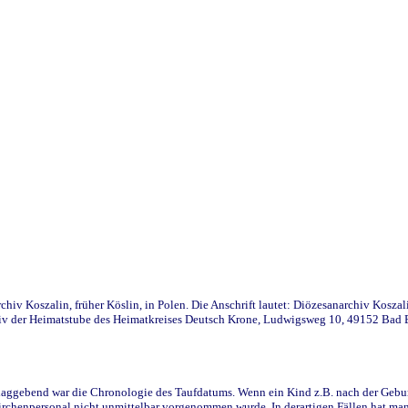
iv Koszalin, früher Köslin, in Polen. Die Anschrift lautet: Diözesanarchiv Koszal
v der Heimatstube des Heimatkreises Deutsch Krone, Ludwigsweg 10, 49152 Bad Ess
ggebend war die Chronologie des Taufdatums. Wenn ein Kind z.B. nach der Geburt 
rchenpersonal nicht unmittelbar vorgenommen wurde. In derartigen Fällen hat man d