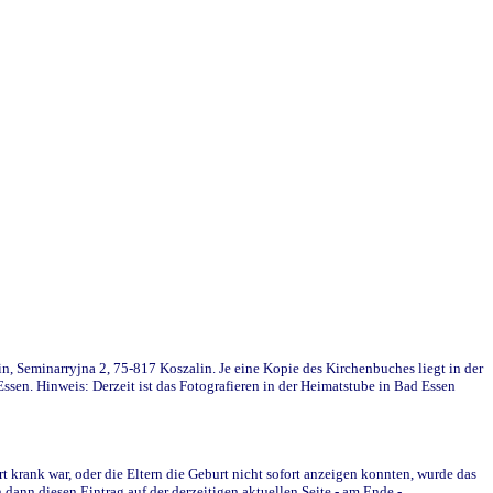
in, Seminarryjna 2, 75-817 Koszalin. Je eine Kopie des Kirchenbuches liegt in der
en. Hinweis: Derzeit ist das Fotografieren in der Heimatstube in Bad Essen
krank war, oder die Eltern die Geburt nicht sofort anzeigen konnten, wurde das
ann diesen Eintrag auf der derzeitigen aktuellen Seite - am Ende -