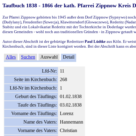
Taufbuch 1838 - 1866 der kath. Pfarrei Zippnow Kreis 
Zur Pfarrei Zippnow gehörten bis 1945 außer dem Dorf Zippnow (Sypnywo) noch d
(Dudylany), Freudenfier (Szwecja), Klawittersdorf (Glowaczewo), Rederitz (Nadarz
Stabitz und ein Lokalvikariat Rederitz mit der Tochterkirche in Doderlage wurd
diesen Gemeinden - wohl noch aus traditionellen Gründen - in Zippnow getauft 
Autor dieser Abschrift ist der gebürtige Rederitzer
Paul Lüdtke
aus Köln. Er weist
Kirchenbuch, sind in dieser Liste korrigiert worden. Bei der Abschrift kann es 
Alles
Suchen
Auswahl
Detail
Lfd-Nr:
11
Seite im Kirchenbuch:
268
Lfd-Nr im Kirchenbuch:
1
Geburt des Täuflings:
01.02.1838
Taufe des Täuflings:
03.02.1838
Vorname des Täuflings:
Lorenz
Name des Vaters:
Hannemann
Vorname des Vaters:
Christian