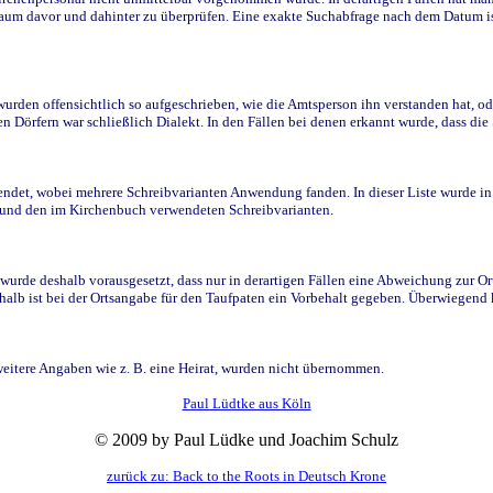
raum davor und dahinter zu überprüfen. Eine exakte Suchabfrage nach dem Datum i
den offensichtlich so aufgeschrieben, wie die Amtsperson ihn verstanden hat, ode
n Dörfern war schließlich Dialekt. In den Fällen bei denen erkannt wurde, dass di
t, wobei mehrere Schreibvarianten Anwendung fanden. In dieser Liste wurde in de
n und den im Kirchenbuch verwendeten Schreibvarianten.
wurde deshalb vorausgesetzt, dass nur in derartigen Fällen eine Abweichung zur O
eshalb ist bei der Ortsangabe für den Taufpaten ein Vorbehalt gegeben. Überwiegen
weitere Angaben wie z. B. eine Heirat, wurden nicht übernommen.
Paul Lüdtke aus Köln
© 2009 by Paul Lüdke und Joachim Schulz
zurück zu: Back to the Roots in Deutsch Krone