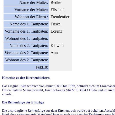
Name der Mutter:
Bedke
Vorname der Mutter:
Elisabeth
Wohnort der Eltern :
Freudenfier
Name des 1. Taufpaten:
Friske
Vorname des 1. Taufpaten:
Lorenz
Wohnort des 1. Taufpaten:
Name des 2. Taufpaten:
Klawun
Vorname des 2. Taufpaten:
Anna
Wohnort des 2. Taufpaten:
Feld18:
Hinweise zu den Kirchenbüchern
Das Original-Kirchenbuch von Januar 1838 bis 1866, befindet sich im Diözesanarch
Freien Prälatur Schneidemühl, Josef-Schwank-Straße 8, 36043 Fulda und im Archi
erlaubt.
Die Reihenfolge der Einträge
Die ursprüngliche Reihenfolge aus dem Kirchenbuch wurde bei behalten. Ausschla
Kind eben später getauft. Manchmal kam es auch vor, dass der Taufeintrag vom Ki