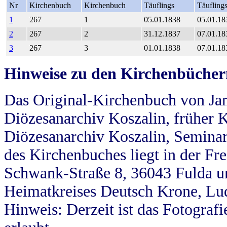
Nr
Kirchenbuch
Kirchenbuch
Täuflings
Täufling
1
267
1
05.01.1838
05.01.18
2
267
2
31.12.1837
07.01.18
3
267
3
01.01.1838
07.01.18
Hinweise zu den Kirchenbücher
Das Original-Kirchenbuch von Jan
Diözesanarchiv Koszalin, früher Kö
Diözesanarchiv Koszalin, Seminar
des Kirchenbuches liegt in der Fr
Schwank-Straße 8, 36043 Fulda u
Heimatkreises Deutsch Krone, Lu
Hinweis: Derzeit ist das Fotograf