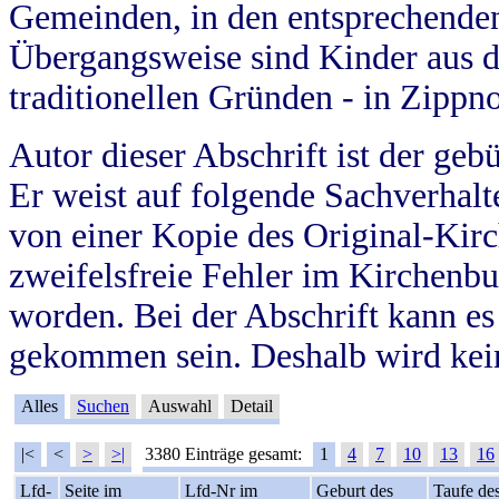
Gemeinden, in den entsprechende
Übergangsweise sind Kinder aus 
traditionellen Gründen - in Zippn
Autor dieser Abschrift ist der geb
Er weist auf folgende Sachverhalte
von einer Kopie des Original-Kirc
zweifelsfreie Fehler im Kirchenbuc
worden. Bei der Abschrift kann e
gekommen sein. Deshalb wird kein
Alles
Suchen
Auswahl
Detail
|<
<
>
>|
3380 Einträge gesamt:
1
4
7
10
13
16
Lfd-
Seite im
Lfd-Nr im
Geburt des
Taufe de