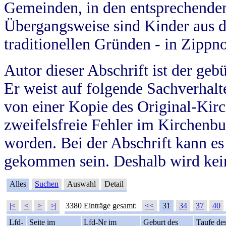
Gemeinden, in den entsprechende
Übergangsweise sind Kinder aus 
traditionellen Gründen - in Zippn
Autor dieser Abschrift ist der geb
Er weist auf folgende Sachverhalte
von einer Kopie des Original-Kirc
zweifelsfreie Fehler im Kirchenbuc
worden. Bei der Abschrift kann e
gekommen sein. Deshalb wird kein
Alles
Suchen
Auswahl
Detail
|<
<
>
>|
3380 Einträge gesamt:
<<
31
34
37
40
Lfd-
Seite im
Lfd-Nr im
Geburt des
Taufe de