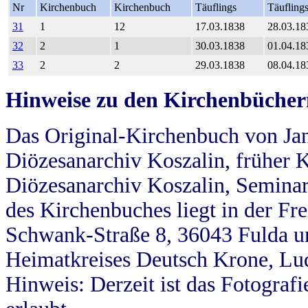
Nr
Kirchenbuch
Kirchenbuch
Täuflings
Täufling
31
1
12
17.03.1838
28.03.18
32
2
1
30.03.1838
01.04.18
33
2
2
29.03.1838
08.04.18
Hinweise zu den Kirchenbücher
Das Original-Kirchenbuch von Jan
Diözesanarchiv Koszalin, früher Kö
Diözesanarchiv Koszalin, Seminar
des Kirchenbuches liegt in der Fr
Schwank-Straße 8, 36043 Fulda u
Heimatkreises Deutsch Krone, Lu
Hinweis: Derzeit ist das Fotograf