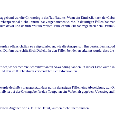
ggebend war die Chronologie des Taufdatums. Wenn ein Kind z.B. nach der Geburt 
rchenpersonal nicht unmittelbar vorgenommen wurde. In derartigen Fällen hat man d
raum davor und dahinter zu überprüfen. Eine exakte Suchabfrage nach dem Datum i
den offensichtlich so aufgeschrieben, wie die Amtsperson ihn verstanden hat, ode
n Dörfern war schließlich Dialekt. In den Fällen bei denen erkannt wurde, dass di
t, wobei mehrere Schreibvarianten Anwendung fanden. In dieser Liste wurde in de
n und den im Kirchenbuch verwendeten Schreibvarianten.
wurde deshalb vorausgesetzt, dass nur in derartigen Fällen eine Abweichung zur O
eshalb ist bei der Ortsangabe für den Taufpaten ein Vorbehalt gegeben. Überwiegen
weitere Angaben wie z. B. eine Heirat, wurden nicht übernommen.