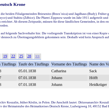
Deutsch Krone
ie beiden Filialgemeinden Briesenitz (Brzez`nica) und Jagdhaus (Budy). Früher g
yce) und Stabitz (Zdbice). Die Pfarrei Zippnow wurde im Jahr 1911 aufgeteilt und e
en errichtet. Ab diesem Zeitpunkt, müssen für diese ländlichen Gemeinden, in den
worden.
 auf folgende Sachverhalte hin: Die vorliegende Transkription ist von einer Kopie 
aber dennoch zu Übertragungsfehlern gekommen sein. Deshalb wird kein Anspruch auf 
19
22
25
28
>>
 Täuflings
Taufe des Täuflings
Vorname des Täuflings
Name des Va
8
05.01.1838
Catharina
Sack
7
07.01.1838
Johann
Höfft
8
07.01.1838
Johann
Heidkrüger
iv Koszalin, früher Köslin, in Polen. Die Anschrift lautet: Diözesanarchiv Koszal
v der Heimatstube des Heimatkreises Deutsch Krone, Ludwigsweg 10, 49152 Bad Ess