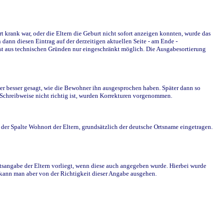
krank war, oder die Eltern die Geburt nicht sofort anzeigen konnten, wurde das
ann diesen Eintrag auf der derzeitigen aktuellen Seite - am Ende -
st aus technischen Gründen nur eingeschränkt möglich. Die Ausgabesortierung
r besser gesagt, wie die Bewohner ihn ausgesprochen haben. Später dann so
e Schreibweise nicht richtig ist, wurden Korrekturen vorgenommen.
r Spalte Wohnort der Eltern, grundsätzlich der deutsche Ortsname eingetragen.
rtsangabe der Eltern vorliegt, wenn diese auch angegeben wurde. Hierbei wurde
d kann man aber von der Richtigkeit dieser Angabe ausgehen.