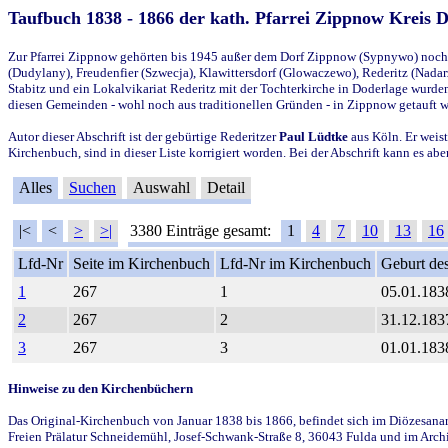
Taufbuch 1838 - 1866 der kath. Pfarrei Zippnow Kreis 
Zur Pfarrei Zippnow gehörten bis 1945 außer dem Dorf Zippnow (Sypnywo) noch d
(Dudylany), Freudenfier (Szwecja), Klawittersdorf (Glowaczewo), Rederitz (Nadarz
Stabitz und ein Lokalvikariat Rederitz mit der Tochterkirche in Doderlage wurd
diesen Gemeinden - wohl noch aus traditionellen Gründen - in Zippnow getauft 
Autor dieser Abschrift ist der gebürtige Rederitzer
Paul Lüdtke
aus Köln. Er weist
Kirchenbuch, sind in dieser Liste korrigiert worden. Bei der Abschrift kann es 
Alles
Suchen
Auswahl
Detail
|<
<
>
>|
3380 Einträge gesamt:
1
4
7
10
13
16
Lfd-Nr
Seite im Kirchenbuch
Lfd-Nr im Kirchenbuch
Geburt des
1
267
1
05.01.183
2
267
2
31.12.183
3
267
3
01.01.183
Hinweise zu den Kirchenbüchern
Das Original-Kirchenbuch von Januar 1838 bis 1866, befindet sich im Diözesanarch
Freien Prälatur Schneidemühl, Josef-Schwank-Straße 8, 36043 Fulda und im Archi