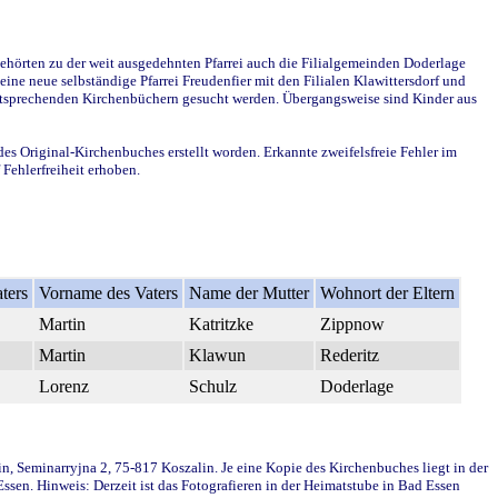
ehörten zu der weit ausgedehnten Pfarrei auch die Filialgemeinden Doderlage
ine neue selbständige Pfarrei Freudenfier mit den Filialen Klawittersdorf und
 entsprechenden Kirchenbüchern gesucht werden. Übergangsweise sind Kinder aus
des Original-Kirchenbuches erstellt worden. Erkannte zweifelsfreie Fehler im
Fehlerfreiheit erhoben.
ters
Vorname des Vaters
Name der Mutter
Wohnort der Eltern
Martin
Katritzke
Zippnow
Martin
Klawun
Rederitz
Lorenz
Schulz
Doderlage
in, Seminarryjna 2, 75-817 Koszalin. Je eine Kopie des Kirchenbuches liegt in der
en. Hinweis: Derzeit ist das Fotografieren in der Heimatstube in Bad Essen