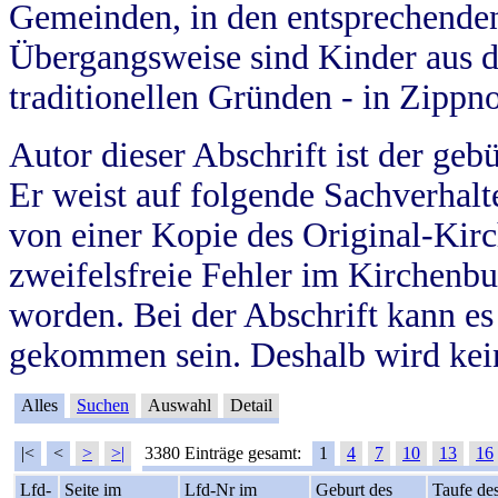
Gemeinden, in den entsprechende
Übergangsweise sind Kinder aus 
traditionellen Gründen - in Zippn
Autor dieser Abschrift ist der geb
Er weist auf folgende Sachverhalte
von einer Kopie des Original-Kirc
zweifelsfreie Fehler im Kirchenbuc
worden. Bei der Abschrift kann e
gekommen sein. Deshalb wird kein
Alles
Suchen
Auswahl
Detail
|<
<
>
>|
3380 Einträge gesamt:
1
4
7
10
13
16
Lfd-
Seite im
Lfd-Nr im
Geburt des
Taufe de