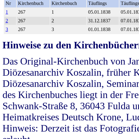
Nr
Kirchenbuch
Kirchenbuch
Täuflings
Täufling
1
267
1
05.01.1838
05.01.18
2
267
2
31.12.1837
07.01.18
3
267
3
01.01.1838
07.01.18
Hinweise zu den Kirchenbücher
Das Original-Kirchenbuch von Jan
Diözesanarchiv Koszalin, früher Kö
Diözesanarchiv Koszalin, Seminar
des Kirchenbuches liegt in der Fr
Schwank-Straße 8, 36043 Fulda u
Heimatkreises Deutsch Krone, Lu
Hinweis: Derzeit ist das Fotograf