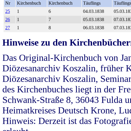
Nr
Kirchenbuch
Kirchenbuch
Täuflings
Täufling
25
1
6
04.03.1838
05.03.18
26
1
7
05.03.1838
07.03.18
27
1
8
06.03.1838
07.03.18
Hinweise zu den Kirchenbücher
Das Original-Kirchenbuch von Jan
Diözesanarchiv Koszalin, früher Kö
Diözesanarchiv Koszalin, Seminar
des Kirchenbuches liegt in der Fr
Schwank-Straße 8, 36043 Fulda u
Heimatkreises Deutsch Krone, Lu
Hinweis: Derzeit ist das Fotograf