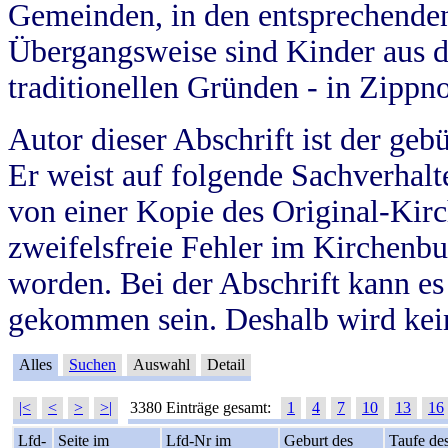
Gemeinden, in den entsprechende
Übergangsweise sind Kinder aus 
traditionellen Gründen - in Zippn
Autor dieser Abschrift ist der geb
Er weist auf folgende Sachverhalte
von einer Kopie des Original-Kirc
zweifelsfreie Fehler im Kirchenbuc
worden. Bei der Abschrift kann e
gekommen sein. Deshalb wird kein
Alles
Suchen
Auswahl
Detail
|<
<
>
>|
3380 Einträge gesamt:
1
4
7
10
13
16
Lfd-
Seite im
Lfd-Nr im
Geburt des
Taufe de