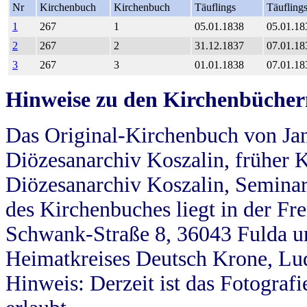
Nr
Kirchenbuch
Kirchenbuch
Täuflings
Täufling
1
267
1
05.01.1838
05.01.18
2
267
2
31.12.1837
07.01.18
3
267
3
01.01.1838
07.01.18
Hinweise zu den Kirchenbücher
Das Original-Kirchenbuch von Jan
Diözesanarchiv Koszalin, früher Kö
Diözesanarchiv Koszalin, Seminar
des Kirchenbuches liegt in der Fr
Schwank-Straße 8, 36043 Fulda u
Heimatkreises Deutsch Krone, Lu
Hinweis: Derzeit ist das Fotograf