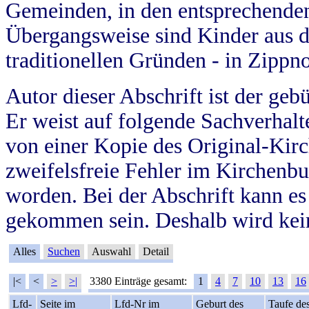
Gemeinden, in den entsprechende
Übergangsweise sind Kinder aus 
traditionellen Gründen - in Zippn
Autor dieser Abschrift ist der geb
Er weist auf folgende Sachverhalte
von einer Kopie des Original-Kirc
zweifelsfreie Fehler im Kirchenbuc
worden. Bei der Abschrift kann e
gekommen sein. Deshalb wird kein
Alles
Suchen
Auswahl
Detail
|<
<
>
>|
3380 Einträge gesamt:
1
4
7
10
13
16
Lfd-
Seite im
Lfd-Nr im
Geburt des
Taufe de