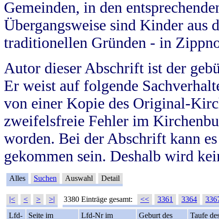
Gemeinden, in den entsprechende
Übergangsweise sind Kinder aus 
traditionellen Gründen - in Zippn
Autor dieser Abschrift ist der geb
Er weist auf folgende Sachverhalte
von einer Kopie des Original-Kirc
zweifelsfreie Fehler im Kirchenbuc
worden. Bei der Abschrift kann e
gekommen sein. Deshalb wird kein
Alles
Suchen
Auswahl
Detail
|<
<
>
>|
3380 Einträge gesamt:
<<
3361
3364
336
Lfd-
Seite im
Lfd-Nr im
Geburt des
Taufe de