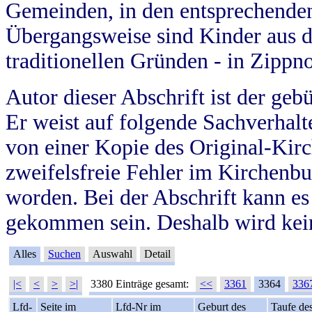
Gemeinden, in den entsprechende
Übergangsweise sind Kinder aus 
traditionellen Gründen - in Zippn
Autor dieser Abschrift ist der geb
Er weist auf folgende Sachverhalte
von einer Kopie des Original-Kirc
zweifelsfreie Fehler im Kirchenbuc
worden. Bei der Abschrift kann e
gekommen sein. Deshalb wird kein
Alles
Suchen
Auswahl
Detail
|<
<
>
>|
3380 Einträge gesamt:
<<
3361
3364
336
Lfd-
Seite im
Lfd-Nr im
Geburt des
Taufe de