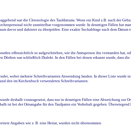
ggebend war die Chronologie des Taufdatums. Wenn ein Kind z.B. nach der Geburt 
rchenpersonal nicht unmittelbar vorgenommen wurde. In derartigen Fällen hat man d
raum davor und dahinter zu überprüfen. Eine exakte Suchabfrage nach dem Datum i
den offensichtlich so aufgeschrieben, wie die Amtsperson ihn verstanden hat, ode
n Dörfern war schließlich Dialekt. In den Fällen bei denen erkannt wurde, dass di
t, wobei mehrere Schreibvarianten Anwendung fanden. In dieser Liste wurde in de
n und den im Kirchenbuch verwendeten Schreibvarianten.
wurde deshalb vorausgesetzt, dass nur in derartigen Fällen eine Abweichung zur O
eshalb ist bei der Ortsangabe für den Taufpaten ein Vorbehalt gegeben. Überwiegen
weitere Angaben wie z. B. eine Heirat, wurden nicht übernommen.