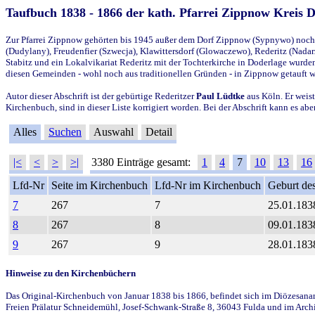
Taufbuch 1838 - 1866 der kath. Pfarrei Zippnow Kreis 
Zur Pfarrei Zippnow gehörten bis 1945 außer dem Dorf Zippnow (Sypnywo) noch d
(Dudylany), Freudenfier (Szwecja), Klawittersdorf (Glowaczewo), Rederitz (Nadarz
Stabitz und ein Lokalvikariat Rederitz mit der Tochterkirche in Doderlage wurd
diesen Gemeinden - wohl noch aus traditionellen Gründen - in Zippnow getauft 
Autor dieser Abschrift ist der gebürtige Rederitzer
Paul Lüdtke
aus Köln. Er weist
Kirchenbuch, sind in dieser Liste korrigiert worden. Bei der Abschrift kann es 
Alles
Suchen
Auswahl
Detail
|<
<
>
>|
3380 Einträge gesamt:
1
4
7
10
13
16
Lfd-Nr
Seite im Kirchenbuch
Lfd-Nr im Kirchenbuch
Geburt des
7
267
7
25.01.183
8
267
8
09.01.183
9
267
9
28.01.183
Hinweise zu den Kirchenbüchern
Das Original-Kirchenbuch von Januar 1838 bis 1866, befindet sich im Diözesanarch
Freien Prälatur Schneidemühl, Josef-Schwank-Straße 8, 36043 Fulda und im Archi