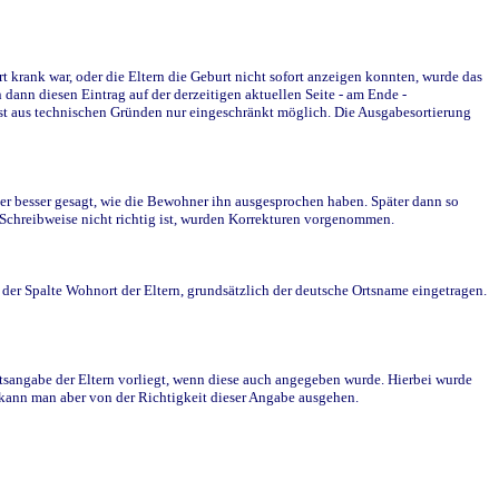
krank war, oder die Eltern die Geburt nicht sofort anzeigen konnten, wurde das
ann diesen Eintrag auf der derzeitigen aktuellen Seite - am Ende -
st aus technischen Gründen nur eingeschränkt möglich. Die Ausgabesortierung
r besser gesagt, wie die Bewohner ihn ausgesprochen haben. Später dann so
e Schreibweise nicht richtig ist, wurden Korrekturen vorgenommen.
r Spalte Wohnort der Eltern, grundsätzlich der deutsche Ortsname eingetragen.
rtsangabe der Eltern vorliegt, wenn diese auch angegeben wurde. Hierbei wurde
d kann man aber von der Richtigkeit dieser Angabe ausgehen.