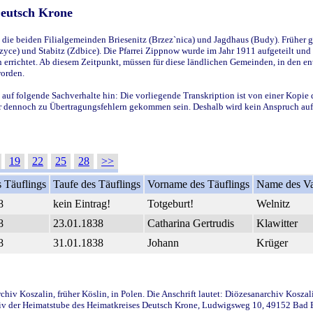
Deutsch Krone
ie beiden Filialgemeinden Briesenitz (Brzez`nica) und Jagdhaus (Budy). Früher g
yce) und Stabitz (Zdbice). Die Pfarrei Zippnow wurde im Jahr 1911 aufgeteilt und e
en errichtet. Ab diesem Zeitpunkt, müssen für diese ländlichen Gemeinden, in den
worden.
 auf folgende Sachverhalte hin: Die vorliegende Transkription ist von einer Kopie 
aber dennoch zu Übertragungsfehlern gekommen sein. Deshalb wird kein Anspruch auf 
19
22
25
28
>>
 Täuflings
Taufe des Täuflings
Vorname des Täuflings
Name des Va
8
kein Eintrag!
Totgeburt!
Welnitz
8
23.01.1838
Catharina Gertrudis
Klawitter
8
31.01.1838
Johann
Krüger
iv Koszalin, früher Köslin, in Polen. Die Anschrift lautet: Diözesanarchiv Koszal
v der Heimatstube des Heimatkreises Deutsch Krone, Ludwigsweg 10, 49152 Bad Ess