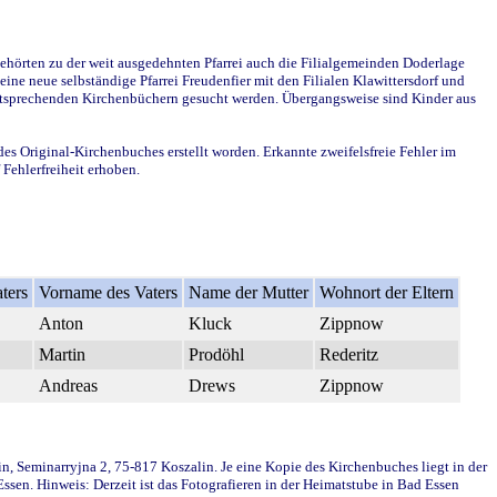
ehörten zu der weit ausgedehnten Pfarrei auch die Filialgemeinden Doderlage
ine neue selbständige Pfarrei Freudenfier mit den Filialen Klawittersdorf und
 entsprechenden Kirchenbüchern gesucht werden. Übergangsweise sind Kinder aus
des Original-Kirchenbuches erstellt worden. Erkannte zweifelsfreie Fehler im
Fehlerfreiheit erhoben.
ters
Vorname des Vaters
Name der Mutter
Wohnort der Eltern
Anton
Kluck
Zippnow
Martin
Prodöhl
Rederitz
Andreas
Drews
Zippnow
in, Seminarryjna 2, 75-817 Koszalin. Je eine Kopie des Kirchenbuches liegt in der
en. Hinweis: Derzeit ist das Fotografieren in der Heimatstube in Bad Essen