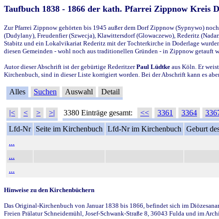
Taufbuch 1838 - 1866 der kath. Pfarrei Zippnow Kreis 
Zur Pfarrei Zippnow gehörten bis 1945 außer dem Dorf Zippnow (Sypnywo) noch d
(Dudylany), Freudenfier (Szwecja), Klawittersdorf (Glowaczewo), Rederitz (Nadarz
Stabitz und ein Lokalvikariat Rederitz mit der Tochterkirche in Doderlage wurd
diesen Gemeinden - wohl noch aus traditionellen Gründen - in Zippnow getauft 
Autor dieser Abschrift ist der gebürtige Rederitzer
Paul Lüdtke
aus Köln. Er weist
Kirchenbuch, sind in dieser Liste korrigiert worden. Bei der Abschrift kann es 
Alles
Suchen
Auswahl
Detail
|<
<
>
>|
3380 Einträge gesamt:
<<
3361
3364
336
Lfd-Nr
Seite im Kirchenbuch
Lfd-Nr im Kirchenbuch
Geburt des
...
...
...
Hinweise zu den Kirchenbüchern
Das Original-Kirchenbuch von Januar 1838 bis 1866, befindet sich im Diözesanarch
Freien Prälatur Schneidemühl, Josef-Schwank-Straße 8, 36043 Fulda und im Archi