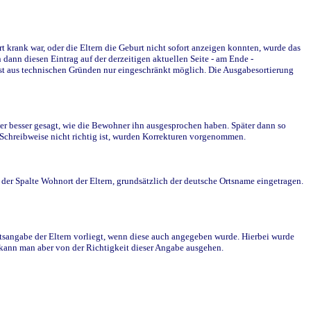
krank war, oder die Eltern die Geburt nicht sofort anzeigen konnten, wurde das
ann diesen Eintrag auf der derzeitigen aktuellen Seite - am Ende -
st aus technischen Gründen nur eingeschränkt möglich. Die Ausgabesortierung
r besser gesagt, wie die Bewohner ihn ausgesprochen haben. Später dann so
e Schreibweise nicht richtig ist, wurden Korrekturen vorgenommen.
r Spalte Wohnort der Eltern, grundsätzlich der deutsche Ortsname eingetragen.
rtsangabe der Eltern vorliegt, wenn diese auch angegeben wurde. Hierbei wurde
d kann man aber von der Richtigkeit dieser Angabe ausgehen.