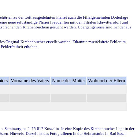
ehörten zu der weit ausgedehnten Pfarrei auch die Filialgemeinden Doderlage
ine neue selbständige Pfarrei Freudenfier mit den Filialen Klawittersdorf und
 entsprechenden Kirchenbüchern gesucht werden. Übergangsweise sind Kinder aus
des Original-Kirchenbuches erstellt worden. Erkannte zweifelsfreie Fehler im
Fehlerfreiheit erhoben.
ters
Vorname des Vaters
Name der Mutter
Wohnort der Eltern
in, Seminarryjna 2, 75-817 Koszalin. Je eine Kopie des Kirchenbuches liegt in der
en. Hinweis: Derzeit ist das Fotografieren in der Heimatstube in Bad Essen