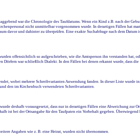
ggebend war die Chronologie des Taufdatums. Wenn ein Kind z.B. nach der Geburt 
rchenpersonal nicht unmittelbar vorgenommen wurde. In derartigen Fällen hat man d
raum davor und dahinter zu überprüfen. Eine exakte Suchabfrage nach dem Datum i
den offensichtlich so aufgeschrieben, wie die Amtsperson ihn verstanden hat, ode
n Dörfern war schließlich Dialekt. In den Fällen bei denen erkannt wurde, dass di
t, wobei mehrere Schreibvarianten Anwendung fanden. In dieser Liste wurde in de
n und den im Kirchenbuch verwendeten Schreibvarianten.
wurde deshalb vorausgesetzt, dass nur in derartigen Fällen eine Abweichung zur O
eshalb ist bei der Ortsangabe für den Taufpaten ein Vorbehalt gegeben. Überwiegen
weitere Angaben wie z. B. eine Heirat, wurden nicht übernommen.