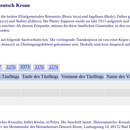
Deutsch Krone
ie beiden Filialgemeinden Briesenitz (Brzez`nica) und Jagdhaus (Budy). Früher g
yce) und Stabitz (Zdbice). Die Pfarrei Zippnow wurde im Jahr 1911 aufgeteilt und e
en errichtet. Ab diesem Zeitpunkt, müssen für diese ländlichen Gemeinden, in den
worden.
 auf folgende Sachverhalte hin: Die vorliegende Transkription ist von einer Kopie 
aber dennoch zu Übertragungsfehlern gekommen sein. Deshalb wird kein Anspruch auf 
7
3370
3373
3376
3379
 Täuflings
Taufe des Täuflings
Vorname des Täuflings
Name des Va
iv Koszalin, früher Köslin, in Polen. Die Anschrift lautet: Diözesanarchiv Koszal
v der Heimatstube des Heimatkreises Deutsch Krone, Ludwigsweg 10, 49152 Bad Ess