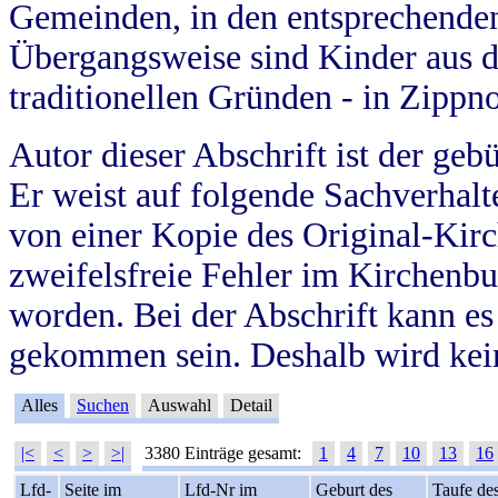
Gemeinden, in den entsprechende
Übergangsweise sind Kinder aus 
traditionellen Gründen - in Zippn
Autor dieser Abschrift ist der geb
Er weist auf folgende Sachverhalte
von einer Kopie des Original-Kirc
zweifelsfreie Fehler im Kirchenbuc
worden. Bei der Abschrift kann e
gekommen sein. Deshalb wird kein
Alles
Suchen
Auswahl
Detail
|<
<
>
>|
3380 Einträge gesamt:
1
4
7
10
13
16
Lfd-
Seite im
Lfd-Nr im
Geburt des
Taufe de