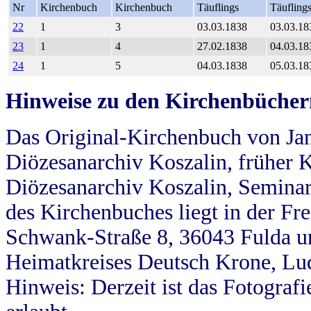
Nr
Kirchenbuch
Kirchenbuch
Täuflings
Täufling
22
1
3
03.03.1838
03.03.18
23
1
4
27.02.1838
04.03.18
24
1
5
04.03.1838
05.03.18
Hinweise zu den Kirchenbücher
Das Original-Kirchenbuch von Jan
Diözesanarchiv Koszalin, früher Kö
Diözesanarchiv Koszalin, Seminar
des Kirchenbuches liegt in der Fr
Schwank-Straße 8, 36043 Fulda u
Heimatkreises Deutsch Krone, Lu
Hinweis: Derzeit ist das Fotograf