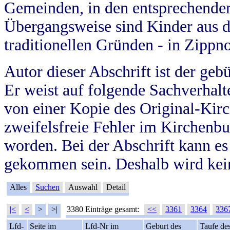
Gemeinden, in den entsprechende
Übergangsweise sind Kinder aus 
traditionellen Gründen - in Zippn
Autor dieser Abschrift ist der geb
Er weist auf folgende Sachverhalte
von einer Kopie des Original-Kirc
zweifelsfreie Fehler im Kirchenbuc
worden. Bei der Abschrift kann e
gekommen sein. Deshalb wird kein
Alles
Suchen
Auswahl
Detail
|<
<
>
>|
3380 Einträge gesamt:
<<
3361
3364
336
Lfd-
Seite im
Lfd-Nr im
Geburt des
Taufe de