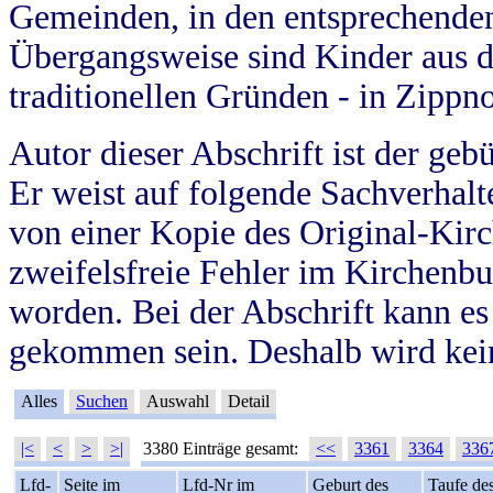
Gemeinden, in den entsprechende
Übergangsweise sind Kinder aus 
traditionellen Gründen - in Zippn
Autor dieser Abschrift ist der geb
Er weist auf folgende Sachverhalte
von einer Kopie des Original-Kirc
zweifelsfreie Fehler im Kirchenbuc
worden. Bei der Abschrift kann e
gekommen sein. Deshalb wird kein
Alles
Suchen
Auswahl
Detail
|<
<
>
>|
3380 Einträge gesamt:
<<
3361
3364
336
Lfd-
Seite im
Lfd-Nr im
Geburt des
Taufe de