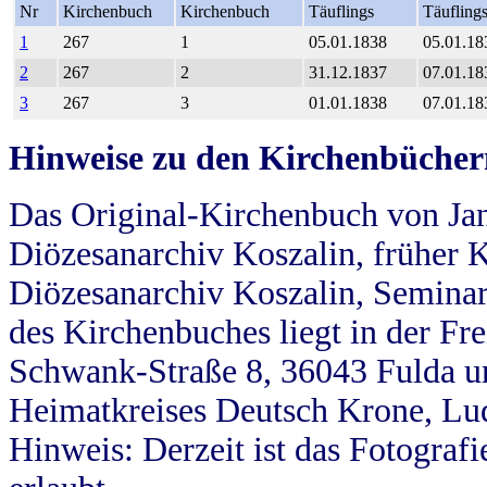
Nr
Kirchenbuch
Kirchenbuch
Täuflings
Täufling
1
267
1
05.01.1838
05.01.18
2
267
2
31.12.1837
07.01.18
3
267
3
01.01.1838
07.01.18
Hinweise zu den Kirchenbücher
Das Original-Kirchenbuch von Jan
Diözesanarchiv Koszalin, früher Kö
Diözesanarchiv Koszalin, Seminar
des Kirchenbuches liegt in der Fr
Schwank-Straße 8, 36043 Fulda u
Heimatkreises Deutsch Krone, Lu
Hinweis: Derzeit ist das Fotograf