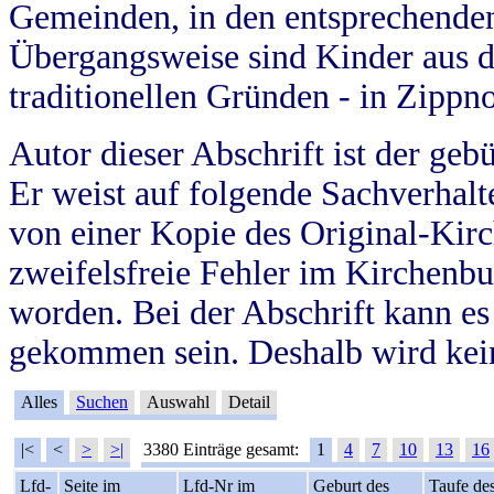
Gemeinden, in den entsprechende
Übergangsweise sind Kinder aus 
traditionellen Gründen - in Zippn
Autor dieser Abschrift ist der geb
Er weist auf folgende Sachverhalte
von einer Kopie des Original-Kirc
zweifelsfreie Fehler im Kirchenbuc
worden. Bei der Abschrift kann e
gekommen sein. Deshalb wird kein
Alles
Suchen
Auswahl
Detail
|<
<
>
>|
3380 Einträge gesamt:
1
4
7
10
13
16
Lfd-
Seite im
Lfd-Nr im
Geburt des
Taufe de