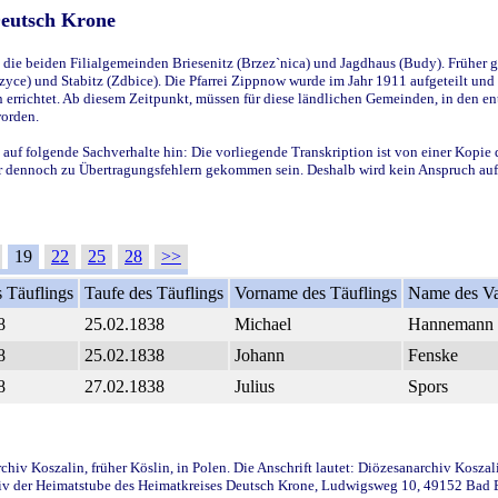
Deutsch Krone
ie beiden Filialgemeinden Briesenitz (Brzez`nica) und Jagdhaus (Budy). Früher g
yce) und Stabitz (Zdbice). Die Pfarrei Zippnow wurde im Jahr 1911 aufgeteilt und e
en errichtet. Ab diesem Zeitpunkt, müssen für diese ländlichen Gemeinden, in den
worden.
 auf folgende Sachverhalte hin: Die vorliegende Transkription ist von einer Kopie 
aber dennoch zu Übertragungsfehlern gekommen sein. Deshalb wird kein Anspruch auf 
19
22
25
28
>>
 Täuflings
Taufe des Täuflings
Vorname des Täuflings
Name des Va
8
25.02.1838
Michael
Hannemann
8
25.02.1838
Johann
Fenske
8
27.02.1838
Julius
Spors
iv Koszalin, früher Köslin, in Polen. Die Anschrift lautet: Diözesanarchiv Koszal
v der Heimatstube des Heimatkreises Deutsch Krone, Ludwigsweg 10, 49152 Bad Ess