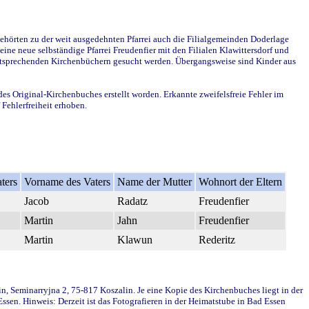
ehörten zu der weit ausgedehnten Pfarrei auch die Filialgemeinden Doderlage
ine neue selbständige Pfarrei Freudenfier mit den Filialen Klawittersdorf und
 entsprechenden Kirchenbüchern gesucht werden. Übergangsweise sind Kinder aus
des Original-Kirchenbuches erstellt worden. Erkannte zweifelsfreie Fehler im
Fehlerfreiheit erhoben.
ters
Vorname des Vaters
Name der Mutter
Wohnort der Eltern
Jacob
Radatz
Freudenfier
Martin
Jahn
Freudenfier
Martin
Klawun
Rederitz
in, Seminarryjna 2, 75-817 Koszalin. Je eine Kopie des Kirchenbuches liegt in der
en. Hinweis: Derzeit ist das Fotografieren in der Heimatstube in Bad Essen