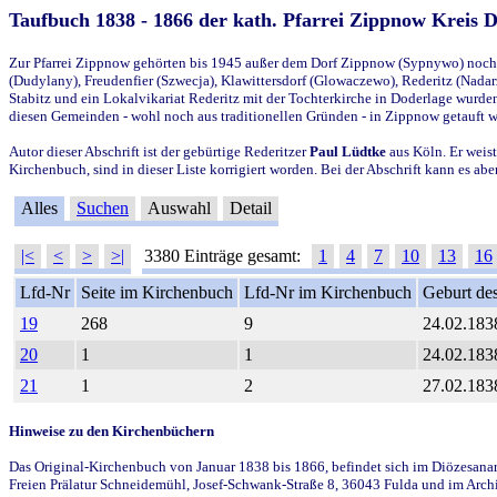
Taufbuch 1838 - 1866 der kath. Pfarrei Zippnow Kreis 
Zur Pfarrei Zippnow gehörten bis 1945 außer dem Dorf Zippnow (Sypnywo) noch d
(Dudylany), Freudenfier (Szwecja), Klawittersdorf (Glowaczewo), Rederitz (Nadarz
Stabitz und ein Lokalvikariat Rederitz mit der Tochterkirche in Doderlage wurd
diesen Gemeinden - wohl noch aus traditionellen Gründen - in Zippnow getauft 
Autor dieser Abschrift ist der gebürtige Rederitzer
Paul Lüdtke
aus Köln. Er weist
Kirchenbuch, sind in dieser Liste korrigiert worden. Bei der Abschrift kann es 
Alles
Suchen
Auswahl
Detail
|<
<
>
>|
3380 Einträge gesamt:
1
4
7
10
13
16
Lfd-Nr
Seite im Kirchenbuch
Lfd-Nr im Kirchenbuch
Geburt des
19
268
9
24.02.183
20
1
1
24.02.183
21
1
2
27.02.183
Hinweise zu den Kirchenbüchern
Das Original-Kirchenbuch von Januar 1838 bis 1866, befindet sich im Diözesanarch
Freien Prälatur Schneidemühl, Josef-Schwank-Straße 8, 36043 Fulda und im Archi