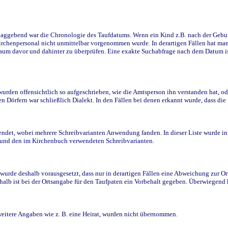
ggebend war die Chronologie des Taufdatums. Wenn ein Kind z.B. nach der Geburt 
rchenpersonal nicht unmittelbar vorgenommen wurde. In derartigen Fällen hat man d
raum davor und dahinter zu überprüfen. Eine exakte Suchabfrage nach dem Datum i
den offensichtlich so aufgeschrieben, wie die Amtsperson ihn verstanden hat, ode
n Dörfern war schließlich Dialekt. In den Fällen bei denen erkannt wurde, dass di
t, wobei mehrere Schreibvarianten Anwendung fanden. In dieser Liste wurde in de
n und den im Kirchenbuch verwendeten Schreibvarianten.
wurde deshalb vorausgesetzt, dass nur in derartigen Fällen eine Abweichung zur O
eshalb ist bei der Ortsangabe für den Taufpaten ein Vorbehalt gegeben. Überwiegen
weitere Angaben wie z. B. eine Heirat, wurden nicht übernommen.