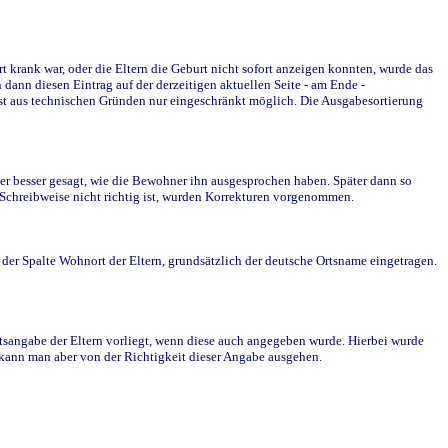
krank war, oder die Eltern die Geburt nicht sofort anzeigen konnten, wurde das
ann diesen Eintrag auf der derzeitigen aktuellen Seite - am Ende -
st aus technischen Gründen nur eingeschränkt möglich. Die Ausgabesortierung
r besser gesagt, wie die Bewohner ihn ausgesprochen haben. Später dann so
e Schreibweise nicht richtig ist, wurden Korrekturen vorgenommen.
r Spalte Wohnort der Eltern, grundsätzlich der deutsche Ortsname eingetragen.
rtsangabe der Eltern vorliegt, wenn diese auch angegeben wurde. Hierbei wurde
d kann man aber von der Richtigkeit dieser Angabe ausgehen.