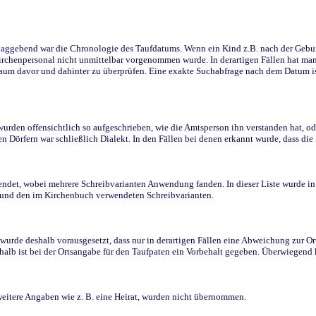
ggebend war die Chronologie des Taufdatums. Wenn ein Kind z.B. nach der Geburt 
rchenpersonal nicht unmittelbar vorgenommen wurde. In derartigen Fällen hat man d
raum davor und dahinter zu überprüfen. Eine exakte Suchabfrage nach dem Datum i
den offensichtlich so aufgeschrieben, wie die Amtsperson ihn verstanden hat, ode
n Dörfern war schließlich Dialekt. In den Fällen bei denen erkannt wurde, dass di
t, wobei mehrere Schreibvarianten Anwendung fanden. In dieser Liste wurde in de
n und den im Kirchenbuch verwendeten Schreibvarianten.
wurde deshalb vorausgesetzt, dass nur in derartigen Fällen eine Abweichung zur O
eshalb ist bei der Ortsangabe für den Taufpaten ein Vorbehalt gegeben. Überwiegen
weitere Angaben wie z. B. eine Heirat, wurden nicht übernommen.