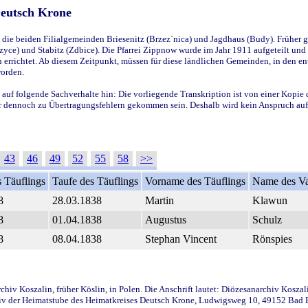
Deutsch Krone
ie beiden Filialgemeinden Briesenitz (Brzez`nica) und Jagdhaus (Budy). Früher g
yce) und Stabitz (Zdbice). Die Pfarrei Zippnow wurde im Jahr 1911 aufgeteilt und e
en errichtet. Ab diesem Zeitpunkt, müssen für diese ländlichen Gemeinden, in den
worden.
 auf folgende Sachverhalte hin: Die vorliegende Transkription ist von einer Kopie 
aber dennoch zu Übertragungsfehlern gekommen sein. Deshalb wird kein Anspruch auf 
43
46
49
52
55
58
>>
 Täuflings
Taufe des Täuflings
Vorname des Täuflings
Name des Va
8
28.03.1838
Martin
Klawun
8
01.04.1838
Augustus
Schulz
8
08.04.1838
Stephan Vincent
Rönspies
iv Koszalin, früher Köslin, in Polen. Die Anschrift lautet: Diözesanarchiv Koszal
v der Heimatstube des Heimatkreises Deutsch Krone, Ludwigsweg 10, 49152 Bad Ess