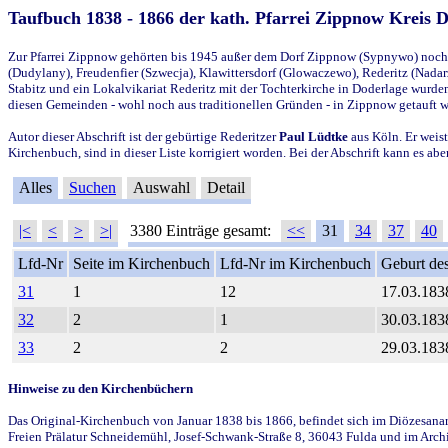
Taufbuch 1838 - 1866 der kath. Pfarrei Zippnow Kreis 
Zur Pfarrei Zippnow gehörten bis 1945 außer dem Dorf Zippnow (Sypnywo) noch d
(Dudylany), Freudenfier (Szwecja), Klawittersdorf (Glowaczewo), Rederitz (Nadarz
Stabitz und ein Lokalvikariat Rederitz mit der Tochterkirche in Doderlage wurd
diesen Gemeinden - wohl noch aus traditionellen Gründen - in Zippnow getauft 
Autor dieser Abschrift ist der gebürtige Rederitzer
Paul Lüdtke
aus Köln. Er weist
Kirchenbuch, sind in dieser Liste korrigiert worden. Bei der Abschrift kann es 
Alles
Suchen
Auswahl
Detail
|<
<
>
>|
3380 Einträge gesamt:
<<
31
34
37
40
Lfd-Nr
Seite im Kirchenbuch
Lfd-Nr im Kirchenbuch
Geburt des
31
1
12
17.03.183
32
2
1
30.03.183
33
2
2
29.03.183
Hinweise zu den Kirchenbüchern
Das Original-Kirchenbuch von Januar 1838 bis 1866, befindet sich im Diözesanarch
Freien Prälatur Schneidemühl, Josef-Schwank-Straße 8, 36043 Fulda und im Archi