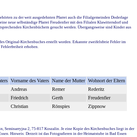
ehörten zu der weit ausgedehnten Pfarrei auch die Filialgemeinden Doderlage
ine neue selbständige Pfarrei Freudenfier mit den Filialen Klawittersdorf und
 entsprechenden Kirchenbüchern gesucht werden. Übergangsweise sind Kinder aus
des Original-Kirchenbuches erstellt worden. Erkannte zweifelsfreie Fehler im
Fehlerfreiheit erhoben.
ters
Vorname des Vaters
Name der Mutter
Wohnort der Eltern
Andreas
Remer
Rederitz
Friedrich
Gerth
Freudenfier
Christian
Rönspies
Zippnow
in, Seminarryjna 2, 75-817 Koszalin. Je eine Kopie des Kirchenbuches liegt in der
en. Hinweis: Derzeit ist das Fotografieren in der Heimatstube in Bad Essen