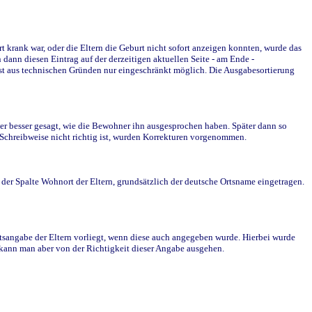
krank war, oder die Eltern die Geburt nicht sofort anzeigen konnten, wurde das
ann diesen Eintrag auf der derzeitigen aktuellen Seite - am Ende -
st aus technischen Gründen nur eingeschränkt möglich. Die Ausgabesortierung
r besser gesagt, wie die Bewohner ihn ausgesprochen haben. Später dann so
e Schreibweise nicht richtig ist, wurden Korrekturen vorgenommen.
r Spalte Wohnort der Eltern, grundsätzlich der deutsche Ortsname eingetragen.
rtsangabe der Eltern vorliegt, wenn diese auch angegeben wurde. Hierbei wurde
d kann man aber von der Richtigkeit dieser Angabe ausgehen.