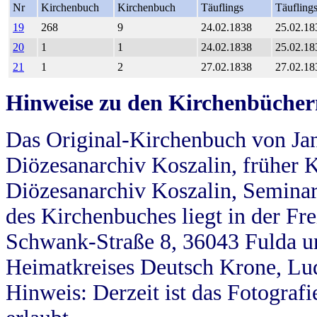
Nr
Kirchenbuch
Kirchenbuch
Täuflings
Täufling
19
268
9
24.02.1838
25.02.18
20
1
1
24.02.1838
25.02.18
21
1
2
27.02.1838
27.02.18
Hinweise zu den Kirchenbücher
Das Original-Kirchenbuch von Jan
Diözesanarchiv Koszalin, früher Kö
Diözesanarchiv Koszalin, Seminar
des Kirchenbuches liegt in der Fr
Schwank-Straße 8, 36043 Fulda u
Heimatkreises Deutsch Krone, Lu
Hinweis: Derzeit ist das Fotograf