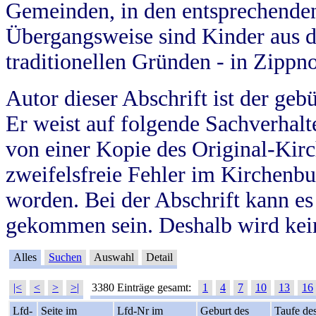
Gemeinden, in den entsprechende
Übergangsweise sind Kinder aus 
traditionellen Gründen - in Zippn
Autor dieser Abschrift ist der geb
Er weist auf folgende Sachverhalte
von einer Kopie des Original-Kirc
zweifelsfreie Fehler im Kirchenbuc
worden. Bei der Abschrift kann e
gekommen sein. Deshalb wird kein
Alles
Suchen
Auswahl
Detail
|<
<
>
>|
3380 Einträge gesamt:
1
4
7
10
13
16
Lfd-
Seite im
Lfd-Nr im
Geburt des
Taufe de