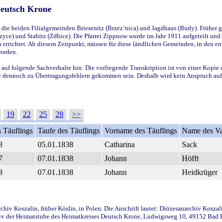
Deutsch Krone
ie beiden Filialgemeinden Briesenitz (Brzez`nica) und Jagdhaus (Budy). Früher g
yce) und Stabitz (Zdbice). Die Pfarrei Zippnow wurde im Jahr 1911 aufgeteilt und e
en errichtet. Ab diesem Zeitpunkt, müssen für diese ländlichen Gemeinden, in den
worden.
 auf folgende Sachverhalte hin: Die vorliegende Transkription ist von einer Kopie 
aber dennoch zu Übertragungsfehlern gekommen sein. Deshalb wird kein Anspruch auf 
19
22
25
28
>>
 Täuflings
Taufe des Täuflings
Vorname des Täuflings
Name des Va
8
05.01.1838
Catharina
Sack
7
07.01.1838
Johann
Höfft
8
07.01.1838
Johann
Heidkrüger
iv Koszalin, früher Köslin, in Polen. Die Anschrift lautet: Diözesanarchiv Koszal
v der Heimatstube des Heimatkreises Deutsch Krone, Ludwigsweg 10, 49152 Bad Ess