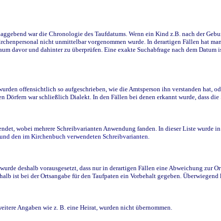
ggebend war die Chronologie des Taufdatums. Wenn ein Kind z.B. nach der Geburt 
rchenpersonal nicht unmittelbar vorgenommen wurde. In derartigen Fällen hat man d
raum davor und dahinter zu überprüfen. Eine exakte Suchabfrage nach dem Datum i
den offensichtlich so aufgeschrieben, wie die Amtsperson ihn verstanden hat, ode
n Dörfern war schließlich Dialekt. In den Fällen bei denen erkannt wurde, dass di
t, wobei mehrere Schreibvarianten Anwendung fanden. In dieser Liste wurde in de
n und den im Kirchenbuch verwendeten Schreibvarianten.
wurde deshalb vorausgesetzt, dass nur in derartigen Fällen eine Abweichung zur O
eshalb ist bei der Ortsangabe für den Taufpaten ein Vorbehalt gegeben. Überwiegen
weitere Angaben wie z. B. eine Heirat, wurden nicht übernommen.