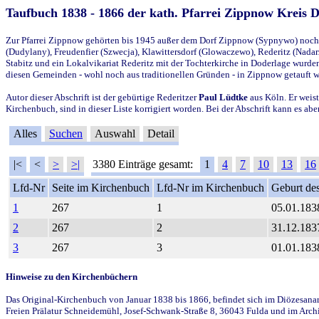
Taufbuch 1838 - 1866 der kath. Pfarrei Zippnow Kreis 
Zur Pfarrei Zippnow gehörten bis 1945 außer dem Dorf Zippnow (Sypnywo) noch d
(Dudylany), Freudenfier (Szwecja), Klawittersdorf (Glowaczewo), Rederitz (Nadarz
Stabitz und ein Lokalvikariat Rederitz mit der Tochterkirche in Doderlage wurd
diesen Gemeinden - wohl noch aus traditionellen Gründen - in Zippnow getauft 
Autor dieser Abschrift ist der gebürtige Rederitzer
Paul Lüdtke
aus Köln. Er weist
Kirchenbuch, sind in dieser Liste korrigiert worden. Bei der Abschrift kann es 
Alles
Suchen
Auswahl
Detail
|<
<
>
>|
3380 Einträge gesamt:
1
4
7
10
13
16
Lfd-Nr
Seite im Kirchenbuch
Lfd-Nr im Kirchenbuch
Geburt des
1
267
1
05.01.183
2
267
2
31.12.183
3
267
3
01.01.183
Hinweise zu den Kirchenbüchern
Das Original-Kirchenbuch von Januar 1838 bis 1866, befindet sich im Diözesanarch
Freien Prälatur Schneidemühl, Josef-Schwank-Straße 8, 36043 Fulda und im Archi