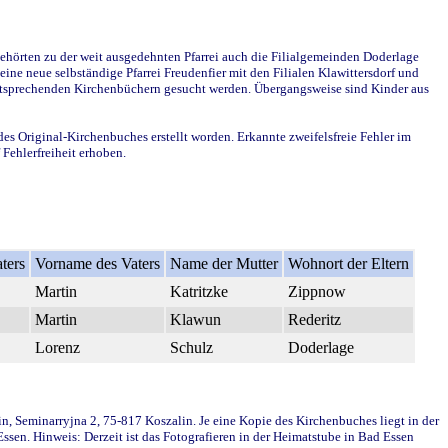
ehörten zu der weit ausgedehnten Pfarrei auch die Filialgemeinden Doderlage
ine neue selbständige Pfarrei Freudenfier mit den Filialen Klawittersdorf und
 entsprechenden Kirchenbüchern gesucht werden. Übergangsweise sind Kinder aus
des Original-Kirchenbuches erstellt worden. Erkannte zweifelsfreie Fehler im
Fehlerfreiheit erhoben.
ters
Vorname des Vaters
Name der Mutter
Wohnort der Eltern
Martin
Katritzke
Zippnow
Martin
Klawun
Rederitz
Lorenz
Schulz
Doderlage
in, Seminarryjna 2, 75-817 Koszalin. Je eine Kopie des Kirchenbuches liegt in der
en. Hinweis: Derzeit ist das Fotografieren in der Heimatstube in Bad Essen