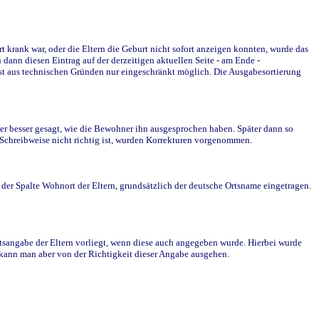
krank war, oder die Eltern die Geburt nicht sofort anzeigen konnten, wurde das
ann diesen Eintrag auf der derzeitigen aktuellen Seite - am Ende -
st aus technischen Gründen nur eingeschränkt möglich. Die Ausgabesortierung
r besser gesagt, wie die Bewohner ihn ausgesprochen haben. Später dann so
e Schreibweise nicht richtig ist, wurden Korrekturen vorgenommen.
r Spalte Wohnort der Eltern, grundsätzlich der deutsche Ortsname eingetragen.
rtsangabe der Eltern vorliegt, wenn diese auch angegeben wurde. Hierbei wurde
d kann man aber von der Richtigkeit dieser Angabe ausgehen.