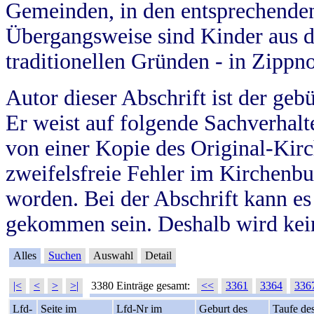
Gemeinden, in den entsprechende
Übergangsweise sind Kinder aus 
traditionellen Gründen - in Zippn
Autor dieser Abschrift ist der geb
Er weist auf folgende Sachverhalte
von einer Kopie des Original-Kirc
zweifelsfreie Fehler im Kirchenbuc
worden. Bei der Abschrift kann e
gekommen sein. Deshalb wird kein
Alles
Suchen
Auswahl
Detail
|<
<
>
>|
3380 Einträge gesamt:
<<
3361
3364
336
Lfd-
Seite im
Lfd-Nr im
Geburt des
Taufe de