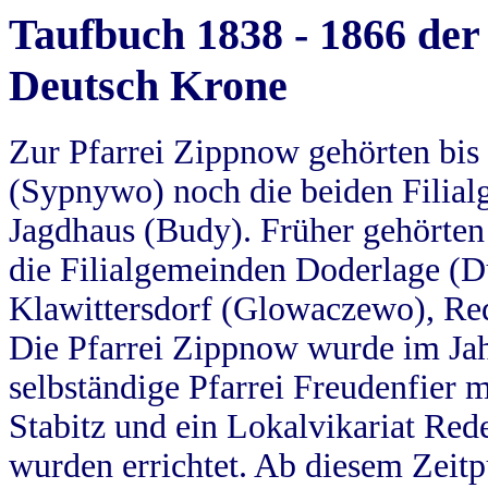
Taufbuch 1838 - 1866 der
Deutsch Krone
Zur Pfarrei Zippnow gehörten bi
(Sypnywo) noch die beiden Filial
Jagdhaus (Budy). Früher gehörten 
die Filialgemeinden Doderlage (D
Klawittersdorf (Glowaczewo), Red
Die Pfarrei Zippnow wurde im Jah
selbständige Pfarrei Freudenfier m
Stabitz und ein Lokalvikariat Red
wurden errichtet. Ab diesem Zeitp