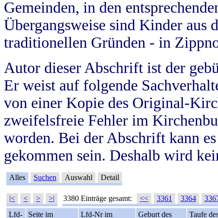
Gemeinden, in den entsprechende
Übergangsweise sind Kinder aus 
traditionellen Gründen - in Zippn
Autor dieser Abschrift ist der geb
Er weist auf folgende Sachverhalte
von einer Kopie des Original-Kirc
zweifelsfreie Fehler im Kirchenbuc
worden. Bei der Abschrift kann e
gekommen sein. Deshalb wird kein
Alles
Suchen
Auswahl
Detail
|<
<
>
>|
3380 Einträge gesamt:
<<
3361
3364
336
Lfd-
Seite im
Lfd-Nr im
Geburt des
Taufe de