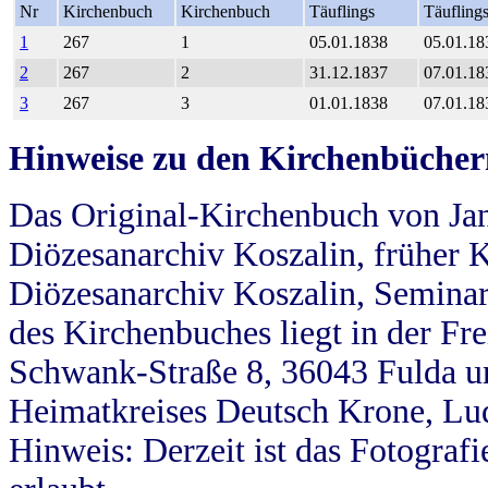
Nr
Kirchenbuch
Kirchenbuch
Täuflings
Täufling
1
267
1
05.01.1838
05.01.18
2
267
2
31.12.1837
07.01.18
3
267
3
01.01.1838
07.01.18
Hinweise zu den Kirchenbücher
Das Original-Kirchenbuch von Jan
Diözesanarchiv Koszalin, früher Kö
Diözesanarchiv Koszalin, Seminar
des Kirchenbuches liegt in der Fr
Schwank-Straße 8, 36043 Fulda u
Heimatkreises Deutsch Krone, Lu
Hinweis: Derzeit ist das Fotograf