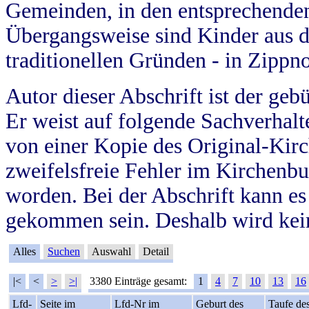
Gemeinden, in den entsprechende
Übergangsweise sind Kinder aus 
traditionellen Gründen - in Zippn
Autor dieser Abschrift ist der geb
Er weist auf folgende Sachverhalte
von einer Kopie des Original-Kirc
zweifelsfreie Fehler im Kirchenbuc
worden. Bei der Abschrift kann e
gekommen sein. Deshalb wird kein
Alles
Suchen
Auswahl
Detail
|<
<
>
>|
3380 Einträge gesamt:
1
4
7
10
13
16
Lfd-
Seite im
Lfd-Nr im
Geburt des
Taufe de