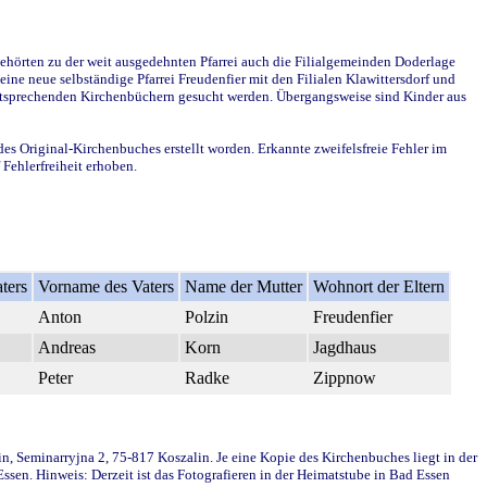
ehörten zu der weit ausgedehnten Pfarrei auch die Filialgemeinden Doderlage
ine neue selbständige Pfarrei Freudenfier mit den Filialen Klawittersdorf und
 entsprechenden Kirchenbüchern gesucht werden. Übergangsweise sind Kinder aus
des Original-Kirchenbuches erstellt worden. Erkannte zweifelsfreie Fehler im
Fehlerfreiheit erhoben.
ters
Vorname des Vaters
Name der Mutter
Wohnort der Eltern
Anton
Polzin
Freudenfier
Andreas
Korn
Jagdhaus
Peter
Radke
Zippnow
in, Seminarryjna 2, 75-817 Koszalin. Je eine Kopie des Kirchenbuches liegt in der
en. Hinweis: Derzeit ist das Fotografieren in der Heimatstube in Bad Essen