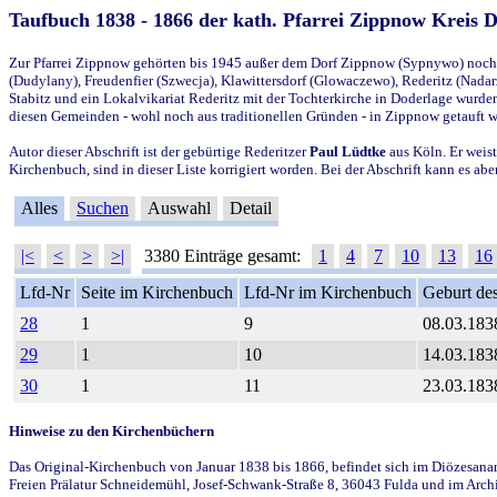
Taufbuch 1838 - 1866 der kath. Pfarrei Zippnow Kreis 
Zur Pfarrei Zippnow gehörten bis 1945 außer dem Dorf Zippnow (Sypnywo) noch d
(Dudylany), Freudenfier (Szwecja), Klawittersdorf (Glowaczewo), Rederitz (Nadarz
Stabitz und ein Lokalvikariat Rederitz mit der Tochterkirche in Doderlage wurd
diesen Gemeinden - wohl noch aus traditionellen Gründen - in Zippnow getauft 
Autor dieser Abschrift ist der gebürtige Rederitzer
Paul Lüdtke
aus Köln. Er weist
Kirchenbuch, sind in dieser Liste korrigiert worden. Bei der Abschrift kann es 
Alles
Suchen
Auswahl
Detail
|<
<
>
>|
3380 Einträge gesamt:
1
4
7
10
13
16
Lfd-Nr
Seite im Kirchenbuch
Lfd-Nr im Kirchenbuch
Geburt des
28
1
9
08.03.183
29
1
10
14.03.183
30
1
11
23.03.183
Hinweise zu den Kirchenbüchern
Das Original-Kirchenbuch von Januar 1838 bis 1866, befindet sich im Diözesanarch
Freien Prälatur Schneidemühl, Josef-Schwank-Straße 8, 36043 Fulda und im Archi