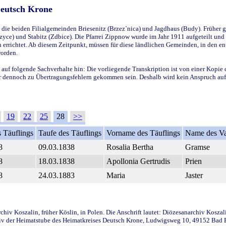
Deutsch Krone
ie beiden Filialgemeinden Briesenitz (Brzez`nica) und Jagdhaus (Budy). Früher g
yce) und Stabitz (Zdbice). Die Pfarrei Zippnow wurde im Jahr 1911 aufgeteilt und e
en errichtet. Ab diesem Zeitpunkt, müssen für diese ländlichen Gemeinden, in den
worden.
 auf folgende Sachverhalte hin: Die vorliegende Transkription ist von einer Kopie 
aber dennoch zu Übertragungsfehlern gekommen sein. Deshalb wird kein Anspruch auf 
19
22
25
28
>>
 Täuflings
Taufe des Täuflings
Vorname des Täuflings
Name des Va
8
09.03.1838
Rosalia Bertha
Gramse
8
18.03.1838
Apollonia Gertrudis
Prien
8
24.03.1883
Maria
Jaster
iv Koszalin, früher Köslin, in Polen. Die Anschrift lautet: Diözesanarchiv Koszal
v der Heimatstube des Heimatkreises Deutsch Krone, Ludwigsweg 10, 49152 Bad Ess