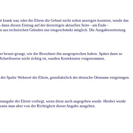
krank war, oder die Eltern die Geburt nicht sofort anzeigen konnten, wurde das
ann diesen Eintrag auf der derzeitigen aktuellen Seite - am Ende -
st aus technischen Gründen nur eingeschränkt möglich. Die Ausgabesortierung
r besser gesagt, wie die Bewohner ihn ausgesprochen haben. Später dann so
e Schreibweise nicht richtig ist, wurden Korrekturen vorgenommen.
r Spalte Wohnort der Eltern, grundsätzlich der deutsche Ortsname eingetragen.
rtsangabe der Eltern vorliegt, wenn diese auch angegeben wurde. Hierbei wurde
d kann man aber von der Richtigkeit dieser Angabe ausgehen.