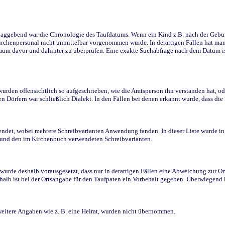
ggebend war die Chronologie des Taufdatums. Wenn ein Kind z.B. nach der Geburt 
rchenpersonal nicht unmittelbar vorgenommen wurde. In derartigen Fällen hat man d
raum davor und dahinter zu überprüfen. Eine exakte Suchabfrage nach dem Datum i
den offensichtlich so aufgeschrieben, wie die Amtsperson ihn verstanden hat, ode
n Dörfern war schließlich Dialekt. In den Fällen bei denen erkannt wurde, dass di
t, wobei mehrere Schreibvarianten Anwendung fanden. In dieser Liste wurde in de
n und den im Kirchenbuch verwendeten Schreibvarianten.
wurde deshalb vorausgesetzt, dass nur in derartigen Fällen eine Abweichung zur O
eshalb ist bei der Ortsangabe für den Taufpaten ein Vorbehalt gegeben. Überwiegen
weitere Angaben wie z. B. eine Heirat, wurden nicht übernommen.