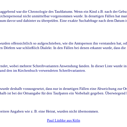
ggebend war die Chronologie des Taufdatums. Wenn ein Kind z.B. nach der Geburt 
rchenpersonal nicht unmittelbar vorgenommen wurde. In derartigen Fällen hat man d
raum davor und dahinter zu überprüfen. Eine exakte Suchabfrage nach dem Datum i
den offensichtlich so aufgeschrieben, wie die Amtsperson ihn verstanden hat, ode
n Dörfern war schließlich Dialekt. In den Fällen bei denen erkannt wurde, dass di
t, wobei mehrere Schreibvarianten Anwendung fanden. In dieser Liste wurde in de
n und den im Kirchenbuch verwendeten Schreibvarianten.
wurde deshalb vorausgesetzt, dass nur in derartigen Fällen eine Abweichung zur O
eshalb ist bei der Ortsangabe für den Taufpaten ein Vorbehalt gegeben. Überwiegen
weitere Angaben wie z. B. eine Heirat, wurden nicht übernommen.
Paul Lüdtke aus Köln