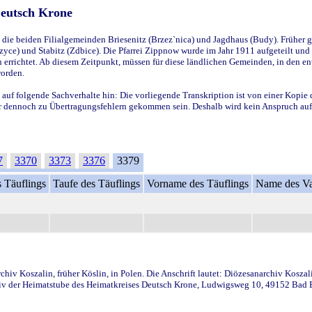
Deutsch Krone
ie beiden Filialgemeinden Briesenitz (Brzez`nica) und Jagdhaus (Budy). Früher g
yce) und Stabitz (Zdbice). Die Pfarrei Zippnow wurde im Jahr 1911 aufgeteilt und e
en errichtet. Ab diesem Zeitpunkt, müssen für diese ländlichen Gemeinden, in den
worden.
 auf folgende Sachverhalte hin: Die vorliegende Transkription ist von einer Kopie 
aber dennoch zu Übertragungsfehlern gekommen sein. Deshalb wird kein Anspruch auf 
7
3370
3373
3376
3379
 Täuflings
Taufe des Täuflings
Vorname des Täuflings
Name des Va
iv Koszalin, früher Köslin, in Polen. Die Anschrift lautet: Diözesanarchiv Koszal
v der Heimatstube des Heimatkreises Deutsch Krone, Ludwigsweg 10, 49152 Bad Ess