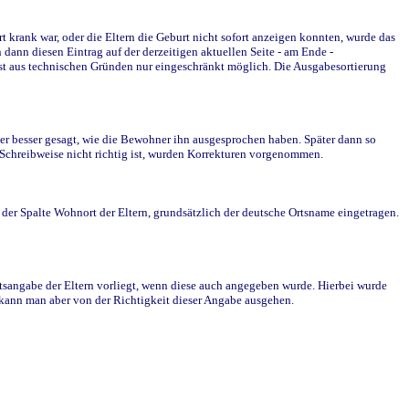
krank war, oder die Eltern die Geburt nicht sofort anzeigen konnten, wurde das
ann diesen Eintrag auf der derzeitigen aktuellen Seite - am Ende -
st aus technischen Gründen nur eingeschränkt möglich. Die Ausgabesortierung
r besser gesagt, wie die Bewohner ihn ausgesprochen haben. Später dann so
e Schreibweise nicht richtig ist, wurden Korrekturen vorgenommen.
r Spalte Wohnort der Eltern, grundsätzlich der deutsche Ortsname eingetragen.
rtsangabe der Eltern vorliegt, wenn diese auch angegeben wurde. Hierbei wurde
d kann man aber von der Richtigkeit dieser Angabe ausgehen.