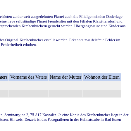
ehörten zu der weit ausgedehnten Pfarrei auch die Filialgemeinden Doderlage
ine neue selbständige Pfarrei Freudenfier mit den Filialen Klawittersdorf und
 entsprechenden Kirchenbüchern gesucht werden. Übergangsweise sind Kinder aus
des Original-Kirchenbuches erstellt worden. Erkannte zweifelsfreie Fehler im
Fehlerfreiheit erhoben.
ters
Vorname des Vaters
Name der Mutter
Wohnort der Eltern
in, Seminarryjna 2, 75-817 Koszalin. Je eine Kopie des Kirchenbuches liegt in der
en. Hinweis: Derzeit ist das Fotografieren in der Heimatstube in Bad Essen