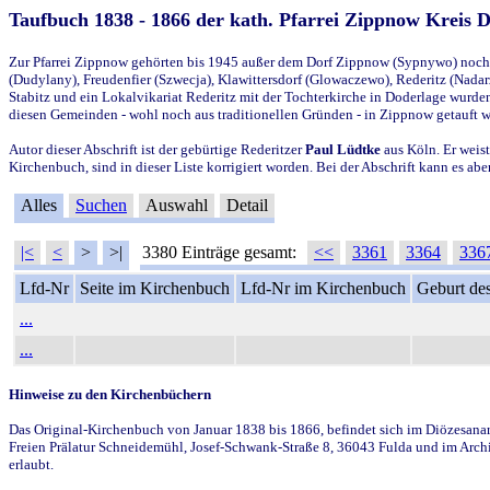
Taufbuch 1838 - 1866 der kath. Pfarrei Zippnow Kreis 
Zur Pfarrei Zippnow gehörten bis 1945 außer dem Dorf Zippnow (Sypnywo) noch d
(Dudylany), Freudenfier (Szwecja), Klawittersdorf (Glowaczewo), Rederitz (Nadarz
Stabitz und ein Lokalvikariat Rederitz mit der Tochterkirche in Doderlage wurd
diesen Gemeinden - wohl noch aus traditionellen Gründen - in Zippnow getauft 
Autor dieser Abschrift ist der gebürtige Rederitzer
Paul Lüdtke
aus Köln. Er weist
Kirchenbuch, sind in dieser Liste korrigiert worden. Bei der Abschrift kann es 
Alles
Suchen
Auswahl
Detail
|<
<
>
>|
3380 Einträge gesamt:
<<
3361
3364
336
Lfd-Nr
Seite im Kirchenbuch
Lfd-Nr im Kirchenbuch
Geburt des
...
...
Hinweise zu den Kirchenbüchern
Das Original-Kirchenbuch von Januar 1838 bis 1866, befindet sich im Diözesanarch
Freien Prälatur Schneidemühl, Josef-Schwank-Straße 8, 36043 Fulda und im Archi
erlaubt.