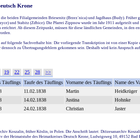
Deutsch Krone
ie beiden Filialgemeinden Briesenitz (Brzez`nica) und Jagdhaus (Budy). Früher g
yce) und Stabitz (Zdbice). Die Pfarrei Zippnow wurde im Jahr 1911 aufgeteilt und e
en errichtet. Ab diesem Zeitpunkt, müssen für diese ländlichen Gemeinden, in den
worden.
 auf folgende Sachverhalte hin: Die vorliegende Transkription ist von einer Kopie 
aber dennoch zu Übertragungsfehlern gekommen sein. Deshalb wird kein Anspruch auf 
19
22
25
28
>>
 Täuflings
Taufe des Täuflings
Vorname des Täuflings
Name des Va
8
11.02.1838
Martin
Heidkrüger
8
14.02.1838
Justina
Hohnke
8
24.02.1838
Christian
Jaster
iv Koszalin, früher Köslin, in Polen. Die Anschrift lautet: Diözesanarchiv Koszal
v der Heimatstube des Heimatkreises Deutsch Krone, Ludwigsweg 10, 49152 Bad Ess