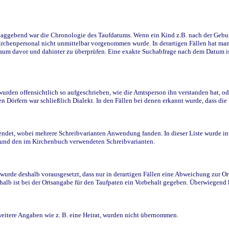
ggebend war die Chronologie des Taufdatums. Wenn ein Kind z.B. nach der Geburt 
rchenpersonal nicht unmittelbar vorgenommen wurde. In derartigen Fällen hat man d
raum davor und dahinter zu überprüfen. Eine exakte Suchabfrage nach dem Datum i
den offensichtlich so aufgeschrieben, wie die Amtsperson ihn verstanden hat, ode
n Dörfern war schließlich Dialekt. In den Fällen bei denen erkannt wurde, dass di
t, wobei mehrere Schreibvarianten Anwendung fanden. In dieser Liste wurde in de
n und den im Kirchenbuch verwendeten Schreibvarianten.
wurde deshalb vorausgesetzt, dass nur in derartigen Fällen eine Abweichung zur O
eshalb ist bei der Ortsangabe für den Taufpaten ein Vorbehalt gegeben. Überwiegen
weitere Angaben wie z. B. eine Heirat, wurden nicht übernommen.