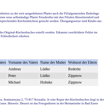
ehörten zu der weit ausgedehnten Pfarrei auch die Filialgemeinden Doderlage
ine neue selbständige Pfarrei Freudenfier mit den Filialen Klawittersdorf und
 entsprechenden Kirchenbüchern gesucht werden. Übergangsweise sind Kinder aus
des Original-Kirchenbuches erstellt worden. Erkannte zweifelsfreie Fehler im
Fehlerfreiheit erhoben.
ters
Vorname des Vaters
Name der Mutter
Wohnort der Eltern
Andreas
Lüdke
Rederitz
Peter
Lüdke
Zippnow
Michael
Hohnke
Zippnow
in, Seminarryjna 2, 75-817 Koszalin. Je eine Kopie des Kirchenbuches liegt in der
en. Hinweis: Derzeit ist das Fotografieren in der Heimatstube in Bad Essen