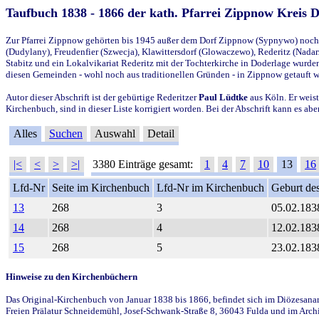
Taufbuch 1838 - 1866 der kath. Pfarrei Zippnow Kreis 
Zur Pfarrei Zippnow gehörten bis 1945 außer dem Dorf Zippnow (Sypnywo) noch d
(Dudylany), Freudenfier (Szwecja), Klawittersdorf (Glowaczewo), Rederitz (Nadarz
Stabitz und ein Lokalvikariat Rederitz mit der Tochterkirche in Doderlage wurd
diesen Gemeinden - wohl noch aus traditionellen Gründen - in Zippnow getauft 
Autor dieser Abschrift ist der gebürtige Rederitzer
Paul Lüdtke
aus Köln. Er weist
Kirchenbuch, sind in dieser Liste korrigiert worden. Bei der Abschrift kann es 
Alles
Suchen
Auswahl
Detail
|<
<
>
>|
3380 Einträge gesamt:
1
4
7
10
13
16
Lfd-Nr
Seite im Kirchenbuch
Lfd-Nr im Kirchenbuch
Geburt des
13
268
3
05.02.183
14
268
4
12.02.183
15
268
5
23.02.183
Hinweise zu den Kirchenbüchern
Das Original-Kirchenbuch von Januar 1838 bis 1866, befindet sich im Diözesanarch
Freien Prälatur Schneidemühl, Josef-Schwank-Straße 8, 36043 Fulda und im Archi