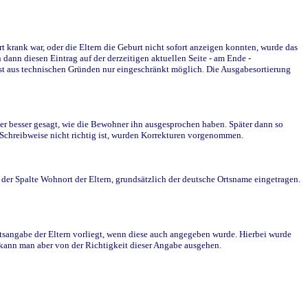
krank war, oder die Eltern die Geburt nicht sofort anzeigen konnten, wurde das
ann diesen Eintrag auf der derzeitigen aktuellen Seite - am Ende -
st aus technischen Gründen nur eingeschränkt möglich. Die Ausgabesortierung
r besser gesagt, wie die Bewohner ihn ausgesprochen haben. Später dann so
e Schreibweise nicht richtig ist, wurden Korrekturen vorgenommen.
r Spalte Wohnort der Eltern, grundsätzlich der deutsche Ortsname eingetragen.
rtsangabe der Eltern vorliegt, wenn diese auch angegeben wurde. Hierbei wurde
d kann man aber von der Richtigkeit dieser Angabe ausgehen.