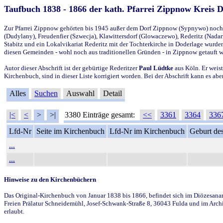
Taufbuch 1838 - 1866 der kath. Pfarrei Zippnow Kreis 
Zur Pfarrei Zippnow gehörten bis 1945 außer dem Dorf Zippnow (Sypnywo) noch d
(Dudylany), Freudenfier (Szwecja), Klawittersdorf (Glowaczewo), Rederitz (Nadarz
Stabitz und ein Lokalvikariat Rederitz mit der Tochterkirche in Doderlage wurd
diesen Gemeinden - wohl noch aus traditionellen Gründen - in Zippnow getauft 
Autor dieser Abschrift ist der gebürtige Rederitzer
Paul Lüdtke
aus Köln. Er weist
Kirchenbuch, sind in dieser Liste korrigiert worden. Bei der Abschrift kann es 
Alles
Suchen
Auswahl
Detail
|<
<
>
>|
3380 Einträge gesamt:
<<
3361
3364
336
Lfd-Nr
Seite im Kirchenbuch
Lfd-Nr im Kirchenbuch
Geburt des
...
...
Hinweise zu den Kirchenbüchern
Das Original-Kirchenbuch von Januar 1838 bis 1866, befindet sich im Diözesanarch
Freien Prälatur Schneidemühl, Josef-Schwank-Straße 8, 36043 Fulda und im Archi
erlaubt.