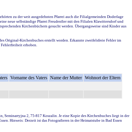
ehörten zu der weit ausgedehnten Pfarrei auch die Filialgemeinden Doderlage
ine neue selbständige Pfarrei Freudenfier mit den Filialen Klawittersdorf und
 entsprechenden Kirchenbüchern gesucht werden. Übergangsweise sind Kinder aus
des Original-Kirchenbuches erstellt worden. Erkannte zweifelsfreie Fehler im
Fehlerfreiheit erhoben.
ters
Vorname des Vaters
Name der Mutter
Wohnort der Eltern
in, Seminarryjna 2, 75-817 Koszalin. Je eine Kopie des Kirchenbuches liegt in der
en. Hinweis: Derzeit ist das Fotografieren in der Heimatstube in Bad Essen