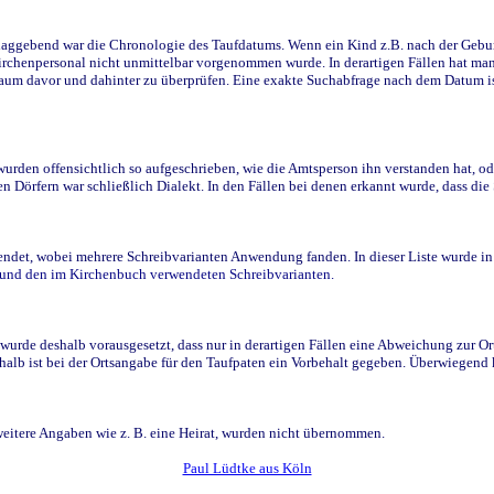
ggebend war die Chronologie des Taufdatums. Wenn ein Kind z.B. nach der Geburt 
rchenpersonal nicht unmittelbar vorgenommen wurde. In derartigen Fällen hat man d
raum davor und dahinter zu überprüfen. Eine exakte Suchabfrage nach dem Datum i
den offensichtlich so aufgeschrieben, wie die Amtsperson ihn verstanden hat, ode
n Dörfern war schließlich Dialekt. In den Fällen bei denen erkannt wurde, dass di
t, wobei mehrere Schreibvarianten Anwendung fanden. In dieser Liste wurde in de
n und den im Kirchenbuch verwendeten Schreibvarianten.
wurde deshalb vorausgesetzt, dass nur in derartigen Fällen eine Abweichung zur O
eshalb ist bei der Ortsangabe für den Taufpaten ein Vorbehalt gegeben. Überwiegen
weitere Angaben wie z. B. eine Heirat, wurden nicht übernommen.
Paul Lüdtke aus Köln