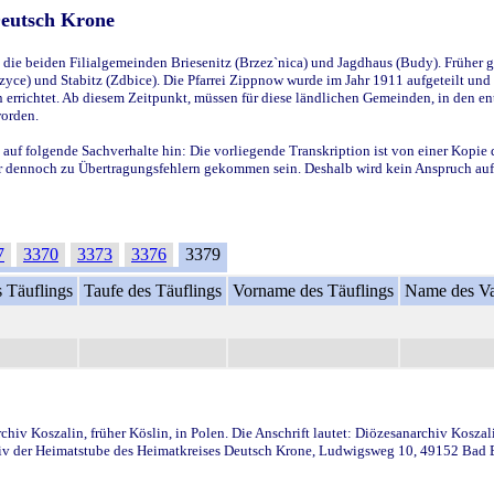
Deutsch Krone
ie beiden Filialgemeinden Briesenitz (Brzez`nica) und Jagdhaus (Budy). Früher g
yce) und Stabitz (Zdbice). Die Pfarrei Zippnow wurde im Jahr 1911 aufgeteilt und e
en errichtet. Ab diesem Zeitpunkt, müssen für diese ländlichen Gemeinden, in den
worden.
 auf folgende Sachverhalte hin: Die vorliegende Transkription ist von einer Kopie 
aber dennoch zu Übertragungsfehlern gekommen sein. Deshalb wird kein Anspruch auf 
7
3370
3373
3376
3379
 Täuflings
Taufe des Täuflings
Vorname des Täuflings
Name des Va
iv Koszalin, früher Köslin, in Polen. Die Anschrift lautet: Diözesanarchiv Koszal
v der Heimatstube des Heimatkreises Deutsch Krone, Ludwigsweg 10, 49152 Bad Ess