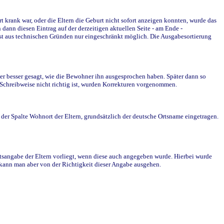
krank war, oder die Eltern die Geburt nicht sofort anzeigen konnten, wurde das
ann diesen Eintrag auf der derzeitigen aktuellen Seite - am Ende -
st aus technischen Gründen nur eingeschränkt möglich. Die Ausgabesortierung
r besser gesagt, wie die Bewohner ihn ausgesprochen haben. Später dann so
e Schreibweise nicht richtig ist, wurden Korrekturen vorgenommen.
r Spalte Wohnort der Eltern, grundsätzlich der deutsche Ortsname eingetragen.
rtsangabe der Eltern vorliegt, wenn diese auch angegeben wurde. Hierbei wurde
d kann man aber von der Richtigkeit dieser Angabe ausgehen.