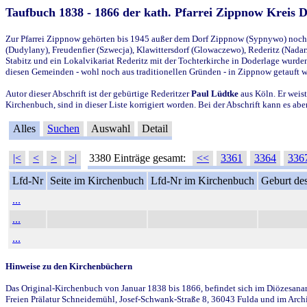
Taufbuch 1838 - 1866 der kath. Pfarrei Zippnow Kreis 
Zur Pfarrei Zippnow gehörten bis 1945 außer dem Dorf Zippnow (Sypnywo) noch d
(Dudylany), Freudenfier (Szwecja), Klawittersdorf (Glowaczewo), Rederitz (Nadarz
Stabitz und ein Lokalvikariat Rederitz mit der Tochterkirche in Doderlage wurd
diesen Gemeinden - wohl noch aus traditionellen Gründen - in Zippnow getauft 
Autor dieser Abschrift ist der gebürtige Rederitzer
Paul Lüdtke
aus Köln. Er weist
Kirchenbuch, sind in dieser Liste korrigiert worden. Bei der Abschrift kann es 
Alles
Suchen
Auswahl
Detail
|<
<
>
>|
3380 Einträge gesamt:
<<
3361
3364
336
Lfd-Nr
Seite im Kirchenbuch
Lfd-Nr im Kirchenbuch
Geburt des
...
...
...
Hinweise zu den Kirchenbüchern
Das Original-Kirchenbuch von Januar 1838 bis 1866, befindet sich im Diözesanarch
Freien Prälatur Schneidemühl, Josef-Schwank-Straße 8, 36043 Fulda und im Archi