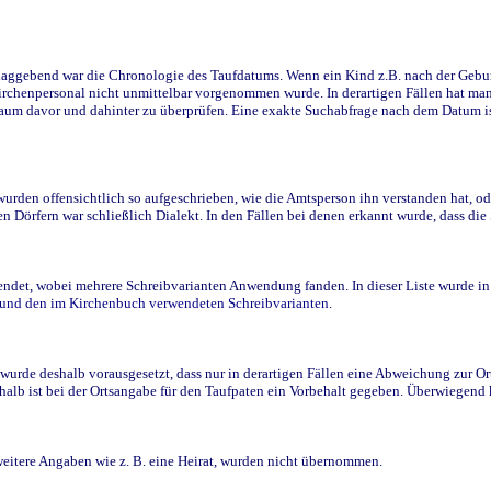
ggebend war die Chronologie des Taufdatums. Wenn ein Kind z.B. nach der Geburt 
rchenpersonal nicht unmittelbar vorgenommen wurde. In derartigen Fällen hat man d
raum davor und dahinter zu überprüfen. Eine exakte Suchabfrage nach dem Datum i
den offensichtlich so aufgeschrieben, wie die Amtsperson ihn verstanden hat, ode
n Dörfern war schließlich Dialekt. In den Fällen bei denen erkannt wurde, dass di
t, wobei mehrere Schreibvarianten Anwendung fanden. In dieser Liste wurde in de
n und den im Kirchenbuch verwendeten Schreibvarianten.
wurde deshalb vorausgesetzt, dass nur in derartigen Fällen eine Abweichung zur O
eshalb ist bei der Ortsangabe für den Taufpaten ein Vorbehalt gegeben. Überwiegen
weitere Angaben wie z. B. eine Heirat, wurden nicht übernommen.