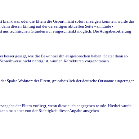
krank war, oder die Eltern die Geburt nicht sofort anzeigen konnten, wurde das
ann diesen Eintrag auf der derzeitigen aktuellen Seite - am Ende -
st aus technischen Gründen nur eingeschränkt möglich. Die Ausgabesortierung
r besser gesagt, wie die Bewohner ihn ausgesprochen haben. Später dann so
e Schreibweise nicht richtig ist, wurden Korrekturen vorgenommen.
r Spalte Wohnort der Eltern, grundsätzlich der deutsche Ortsname eingetragen.
rtsangabe der Eltern vorliegt, wenn diese auch angegeben wurde. Hierbei wurde
d kann man aber von der Richtigkeit dieser Angabe ausgehen.