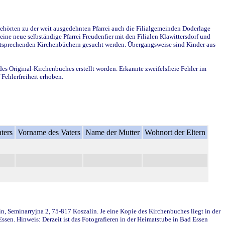
ehörten zu der weit ausgedehnten Pfarrei auch die Filialgemeinden Doderlage
ine neue selbständige Pfarrei Freudenfier mit den Filialen Klawittersdorf und
 entsprechenden Kirchenbüchern gesucht werden. Übergangsweise sind Kinder aus
des Original-Kirchenbuches erstellt worden. Erkannte zweifelsfreie Fehler im
Fehlerfreiheit erhoben.
ters
Vorname des Vaters
Name der Mutter
Wohnort der Eltern
in, Seminarryjna 2, 75-817 Koszalin. Je eine Kopie des Kirchenbuches liegt in der
en. Hinweis: Derzeit ist das Fotografieren in der Heimatstube in Bad Essen