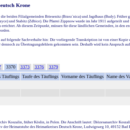
Deutsch Krone
ie beiden Filialgemeinden Briesenitz (Brzez`nica) und Jagdhaus (Budy). Früher g
yce) und Stabitz (Zdbice). Die Pfarrei Zippnow wurde im Jahr 1911 aufgeteilt und e
en errichtet. Ab diesem Zeitpunkt, müssen für diese ländlichen Gemeinden, in den
worden.
 auf folgende Sachverhalte hin: Die vorliegende Transkription ist von einer Kopie 
aber dennoch zu Übertragungsfehlern gekommen sein. Deshalb wird kein Anspruch auf 
7
3370
3373
3376
3379
 Täuflings
Taufe des Täuflings
Vorname des Täuflings
Name des Va
iv Koszalin, früher Köslin, in Polen. Die Anschrift lautet: Diözesanarchiv Koszal
v der Heimatstube des Heimatkreises Deutsch Krone, Ludwigsweg 10, 49152 Bad Ess