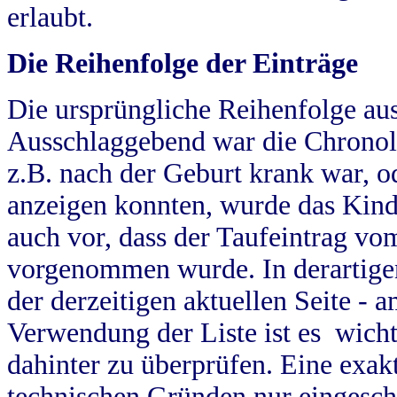
erlaubt.
Die Reihenfolge der Einträge
Die ursprüngliche Reihenfolge au
Ausschlaggebend war die Chronol
z.B. nach der Geburt krank war, od
anzeigen konnten, wurde das Kind
auch vor, dass der Taufeintrag vo
vorgenommen wurde. In derartigen
der derzeitigen aktuellen Seite -
Verwendung der Liste ist es wich
dahinter zu überprüfen. Eine exa
technischen Gründen nur eingesch