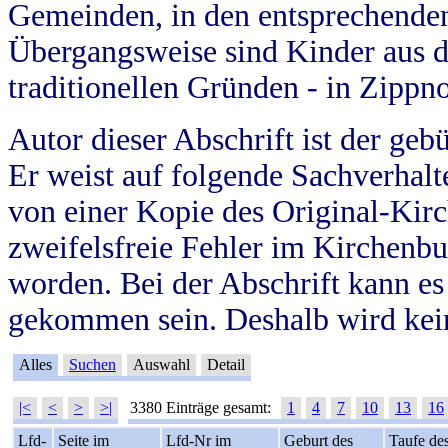
Gemeinden, in den entsprechende
Übergangsweise sind Kinder aus 
traditionellen Gründen - in Zippn
Autor dieser Abschrift ist der geb
Er weist auf folgende Sachverhalte
von einer Kopie des Original-Kirc
zweifelsfreie Fehler im Kirchenbuc
worden. Bei der Abschrift kann e
gekommen sein. Deshalb wird kein
Alles
Suchen
Auswahl
Detail
|<
<
>
>|
3380 Einträge gesamt:
1
4
7
10
13
16
Lfd-
Seite im
Lfd-Nr im
Geburt des
Taufe de