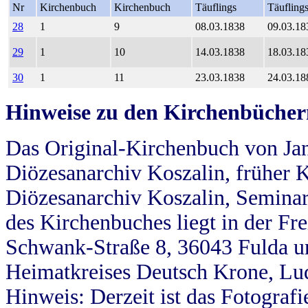
Nr
Kirchenbuch
Kirchenbuch
Täuflings
Täufling
28
1
9
08.03.1838
09.03.18
29
1
10
14.03.1838
18.03.18
30
1
11
23.03.1838
24.03.18
Hinweise zu den Kirchenbücher
Das Original-Kirchenbuch von Jan
Diözesanarchiv Koszalin, früher Kö
Diözesanarchiv Koszalin, Seminar
des Kirchenbuches liegt in der Fr
Schwank-Straße 8, 36043 Fulda u
Heimatkreises Deutsch Krone, Lu
Hinweis: Derzeit ist das Fotograf